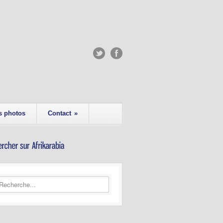
s photos
Contact
»