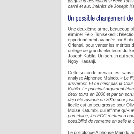
jusqu’à la destitution si Félix Tshi
carré et aux intérêts de Joseph Ka
Une deuxième arme, beaucoup plu
éliminer Félix Tshisekedi : l’électi
opportunément avancée par Alphon
Oriental, pour vanter les mérites 
collège de grands électeurs du Sé
Joseph Kabila. Un scrutin qui ser
Ngoyi Kasanji.
Cette seconde menace est sans do
analyse Alphonse Maindo. «
Le FC
arriveront. Et ce n’est pas la Cour
Kabila. Le principal argument étan
deux tours en 2006 et par un scrut
déjà été avancé en 2016 pour just
ficelle est un peu grosse pour Oliv
Moïse Katumbi, qui affirme qu’«
a
porcelaine, les FCC mettent à nouv
possibilité de remettre en selle l
Le politologue Alphonse Maindo a