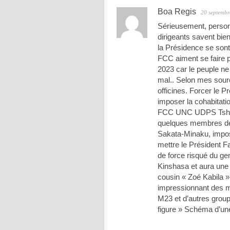
Boa Regis
20 septembr
Sérieusement, perso
dirigeants savent bien
la Présidence se sont
FCC aiment se faire p
2023 car le peuple ne s
mal.. Selon mes sour
officines. Forcer le P
imposer la cohabitati
FCC UNC UDPS Tshiba
quelques membres de l
Sakata-Minaku, impos
mettre le Président Fa
de force risqué du gen
Kinshasa et aura une 
cousin « Zoé Kabila »
impressionnant des mi
M23 et d’autres group
figure » Schéma d’un