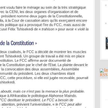
ent voulu faire le ménage au sein de la très stratégique
avec la CENI, les deux organes d’organisation et de
e président nomme deux juges de la Constitutionnelle,
la, à la Cour de cassation alors qu’ils exerçaient encore
ès politique qui a provoqué l’ire du FCC, mais aussi de
ccusé Félix Tshisekedi de «
trahison
» pour avoir «
violé la
 deux coalisés, le FCC a décidé de montrer les muscles
dent Tshisekedi. Un groupe de travail a été mis en place
stitution. Le FCC affirme avoir documenté de
a Constitution par le chef de l’Etat. La plainte devant le
er la convocation des deux assemblées, Assemblée
l’immunité du président. Les deux chambres étant
C, cette procédure, si elle est jugée recevable, pourrait
Tshisekedi.
 aboutir, mais ce n’est pas la menace la plus probable.
ique à Afrikarabia le politologue Alphonse Maindo.
 FCC destituer le président. Le FCC a besoin de
attention, prévient l’universitaire, «
le FCC peut aller