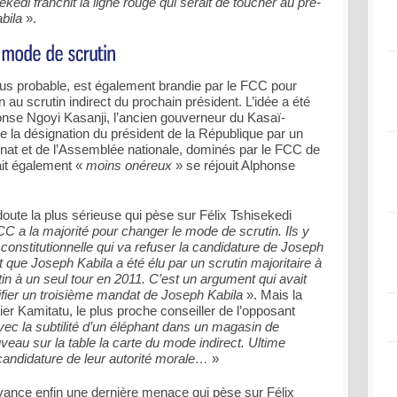
sekedi franchit la ligne rouge qui serait de toucher au pré-
bila
».
s probable, est également brandie par le FCC pour
on au scrutin indirect du prochain président. L’idée a été
se Ngoyi Kasanji, l’ancien gouverneur du Kasaï-
de la désignation du président de la République par un
nat et de l’Assemblée nationale, dominés par le FCC de
ait également «
moins onéreux
» se réjouit Alphonse
ute la plus sérieuse qui pèse sur Félix Tshisekedi
C a la majorité pour changer le mode de scrutin. Ils y
 constitutionnelle qui va refuser la candidature de Joseph
t que Joseph Kabila a été élu par un scrutin majoritaire à
in à un seul tour en 2011. C’est un argument qui avait
ifier un troisième mandat de Joseph Kabila
». Mais la
ier Kamitatu, le plus proche conseiller de l’opposant
vec la subtilité d’un éléphant dans un magasin de
eau sur la table la carte du mode indirect. Ultime
a candidature de leur autorité morale…
»
vance enfin une dernière menace qui pèse sur Félix