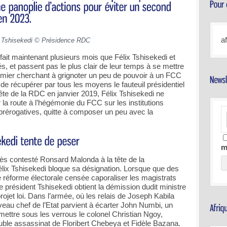
a
x Tshisekedi © Présidence RDC
 fait maintenant plusieurs mois que Félix Tshisekedi et
s, et passent pas le plus clair de leur temps à se mettre
emier cherchant à grignoter un peu de pouvoir à un FCC
 de récupérer par tous les moyens le fauteuil présidentiel
ête de la RDC en janvier 2019, Félix Tshisekedi ne
 la route à l’hégémonie du FCC sur les institutions
prérogatives, quitte à composer un peu avec la
m
ès contesté Ronsard Malonda à la tête de la
lix Tshisekedi bloque sa désignation. Lorsque que des
 réforme électorale censée caporaliser les magistrats
le président Tshisekedi obtient la démission dudit ministre
rojet loi. Dans l’armée, où les relais de Joseph Kabila
eau chef de l’Etat parvient à écarter John Numbi, un
 mettre sous les verrous le colonel Christian Ngoy,
uble assassinat de Floribert Chebeya et Fidèle Bazana.