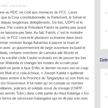
e 2020
at 22 h 49 min
nne au RDC ne croit aux menaces du FCC. Leurs
 que la Cour constitutionnelle. le Parlement, le Sénat et
 depuis longtemps delégitimisés. De fois, UDPS et le
eur. Par contre,le Président Fatshi ne partira pas avant
e laissera pas faire. Au fait, Fatshi, c’ est le moindre
ces, le FCC concocte plusieurs scénarios dans leurs
remier minister Ilunga Ilukamba à passer la main et
on avec un gouvernement de large ouverture incluant le
la, certains membres de Lamuka aile Muzito et
a société civile L’autre scénario est de passer les lois
er Malonda et changer les modes de scrutin pour
tshi en porte à faux Enfin, le dernier recours est un coup
re Mali et si cela échoue, « Joseph Kabila » quitterait
base arrière à la Province du Tanganyika où son frère ou
 est Gouverneur. Il fut noter qu’ on compte un nombre
litaires, policiers et soldats issus du mixage (CNPP,
es armés Tutsi ) dans cette partie du Haut Katanga « Go
e forme de sécession katangaise qui ne dit pas son nom