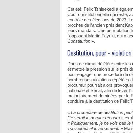
Cet été, Félix Tshisekedi a égalem
Cour constitutionnelle qui reste, 
contrôle des élections de 2023. L
proches de l’ancien président Kabi
leurs mandats. Une permutation tr
l’opposant Martin Fayulu, qui a a
Constitution
».
Dans ce climat délétère entre les
et mettre la pression sur le prési
pour engager une procédure de de
nombreuses violations répétées de l
procureur pourrait alors provoqu
nationale et Sénat, afin de lever 
majoritairement dominées par le FC
conduire à la destitution de Félix 
« La procédure de destitution peut
Ce serait le dernier recours
» expl
«
Politiquement, je ne vois pas le
Tshisekedi et inversement.
» Mais 