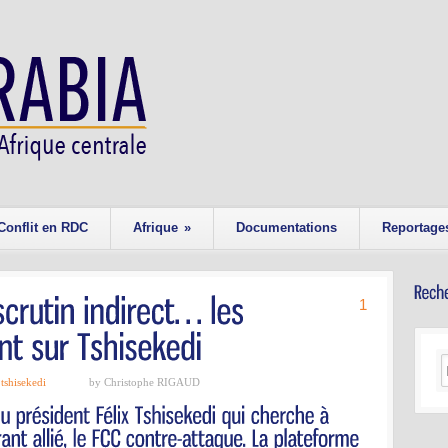
Conflit en RDC
Afrique
»
Documentations
Reportage
1
,
tshisekedi
by Christophe RIGAUD