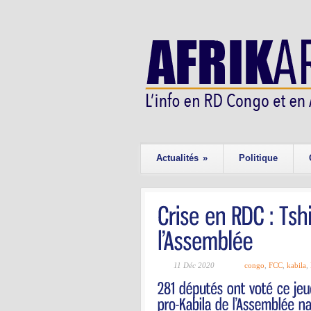
Actualités
»
Politique
11 Déc 2020
congo
,
FCC
,
kabila
,