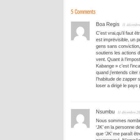
Boa Regis
11 décembr
C’est vrai,qu’il faut ê
est imprévisible, un
gens sans conviction,
soutiens les actions d
vent. Quant à l’impos
Kabange » c’est l’inc
quand j’entends citer
l’habitude de zapper s
loser a dirigé le pa
Nsumbu
11 décembre 2
Nous sommes nombreux 
‘JK’ en la personne d
que ‘JK’ me paraît êt