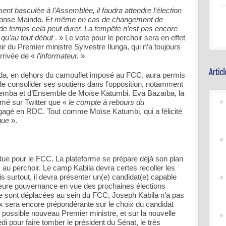
ment basculée à l’Assemblée, il faudra attendre l’élection
honse Maindo.
Et même en cas de changement de
n de temps cela peut durer. La tempête n’est pas encore
u’au tout début
. » Le vote pour le perchoir sera en effet
ir du Premier ministre Sylvestre Ilunga, qui n’a toujours
rrivée de «
l’informateur.
»
nda, en dehors du camouflet imposé au FCC, aura permis
et de consolider ses soutiens dans l’opposition, notamment
emba et d’Ensemble de Moïse Katumbi. Eva Bazaïba, la
imé sur Twitter que «
le compte à rebours du
gagé en RDC. Tout comme Moïse Katumbi, qui a félicité
que
».
due pour le FCC. La plateforme se prépare déjà son plan
 au perchoir. Le camp Kabila devra certes recoller les
 surtout, il devra présenter un(e) candidat(e) capable
eilleure gouvernance en vue des prochaines élections
se sont déplacées au sein du FCC, Joseph Kabila n’a pas
ix sera encore prépondérante sur le choix du candidat
 possible nouveau Premier ministre, et sur la nouvelle
di pour faire tomber le président du Sénat, le très