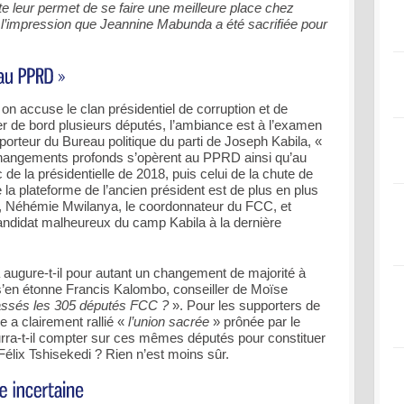
te leur permet de se faire une meilleure place chez
 l’impression que Jeannine Mabunda a été sacrifiée pour
 accuse le clan présidentiel de corruption et de
r de bord plusieurs députés, l’ambiance est à l’examen
porteur du Bureau politique du parti de Joseph Kabila, «
changements profonds s’opèrent au PPRD ainsi qu’au
c de la présidentielle de 2018, puis celui de la chute de
la plateforme de l’ancien président est de plus en plus
tte, Néhémie Mwilanya, le coordonnateur du FCC, et
idat malheureux du camp Kabila à la dernière
augure-t-il pour autant un changement de majorité à
’en étonne Francis Kalombo, conseiller de Moïse
assés les 305 députés FCC ?
». Pour les supporters de
 a clairement rallié «
l’union sacrée
» prônée par le
ourra-t-il compter sur ces mêmes députés pour constituer
Félix Tshisekedi ? Rien n’est moins sûr.