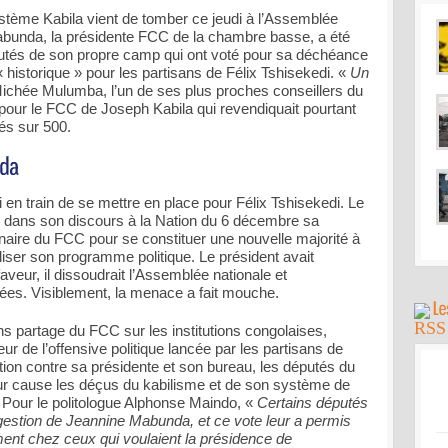
tème Kabila vient de tomber ce jeudi à l’Assemblée
abunda, la présidente FCC de la chambre basse, a été
utés de son propre camp qui ont voté pour sa déchéance
 historique » pour les partisans de Félix Tshisekedi. «
Un
ichée Mulumba, l’un de ses plus proches conseillers du
 pour le FCC de Joseph Kabila qui revendiquait pourtant
és sur 500.
i en train de se mettre en place pour Félix Tshisekedi. Le
é dans son discours à la Nation du 6 décembre sa
aire du FCC pour se constituer une nouvelle majorité à
liser son programme politique. Le président avait
veur, il dissoudrait l’Assemblée nationale et
pées. Visiblement, la menace a fait mouche.
ans partage du FCC sur les institutions congolaises,
ur de l’offensive politique lancée par les partisans de
tion contre sa présidente et son bureau, les députés du
à leur cause les déçus du kabilisme et de son système de
 Pour le politologue Alphonse Maindo, «
Certains députés
gestion de Jeannine Mabunda, et ce vote leur a permis
nt chez ceux qui voulaient la présidence de