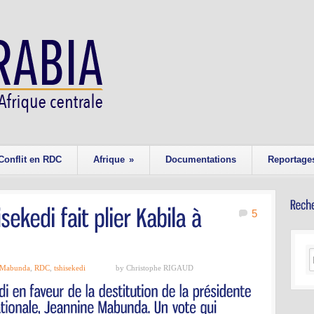
Conflit en RDC
Afrique
»
Documentations
Reportage
5
Mabunda
,
RDC
,
tshisekedi
by Christophe RIGAUD