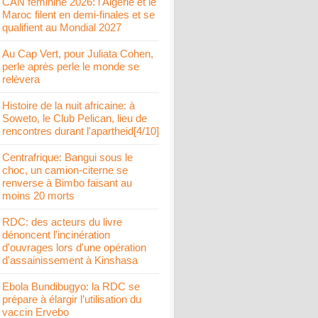
CAN féminine 2026: l'Algérie et le
Maroc filent en demi-finales et se
qualifient au Mondial 2027
Au Cap Vert, pour Juliata Cohen,
perle après perle le monde se
relèvera
Histoire de la nuit africaine: à
Soweto, le Club Pelican, lieu de
rencontres durant l'apartheid[4/10]
Centrafrique: Bangui sous le
choc, un camion-citerne se
renverse à Bimbo faisant au
moins 20 morts
RDC: des acteurs du livre
dénoncent l'incinération
d'ouvrages lors d'une opération
d'assainissement à Kinshasa
Ebola Bundibugyo: la RDC se
prépare à élargir l’utilisation du
vaccin Ervebo