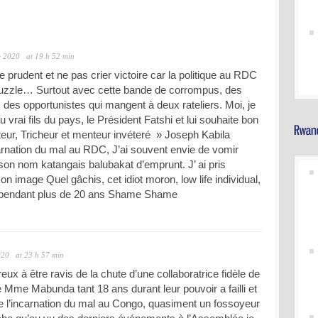
e 2020
at 19 h 52 min
tre prudent et ne pas crier victoire car la politique au RDC
 puzzle… Surtout avec cette bande de corrompus, des
 des opportunistes qui mangent à deux rateliers. Moi, je
u vrai fils du pays, le Président Fatshi et lui souhaite bon
teur, Tricheur et menteur invéteré » Joseph Kabila
arnation du mal au RDC, J’ai souvent envie de vomir
 son nom katangais balubakat d’emprunt. J’ ai pris
on image Quel gâchis, cet idiot moron, low life individual,
ys pendant plus de 20 ans Shame Shame
020
at 23 h 57 min
à être ravis de la chute d’une collaboratrice fidèle de
e Mme Mabunda tant 18 ans durant leur pouvoir a failli et
re l’incarnation du mal au Congo, quasiment un fossoyeur