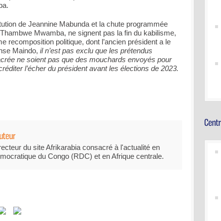
ba.
tution de Jeannine Mabunda et la chute programmée
is Thambwe Mwamba, ne signent pas la fin du kabilisme,
e recomposition politique, dont l’ancien président a le
onse Maindo,
il n’est pas exclu que les prétendus
sacrée ne soient pas que des mouchards envoyés pour
créditer l’écher du président avant les élections de 2023.
recteur du site Afrikarabia consacré à l'actualité en
mocratique du Congo (RDC) et en Afrique centrale.