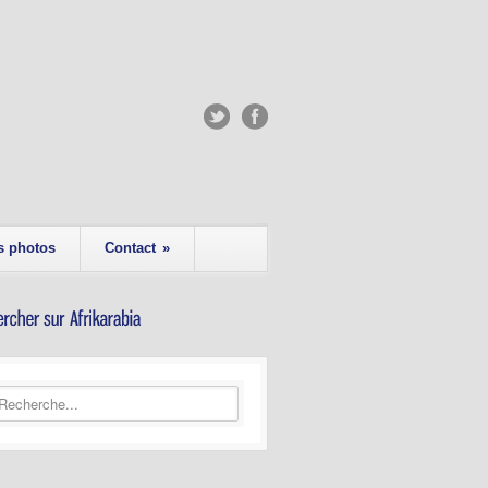
s photos
Contact
»