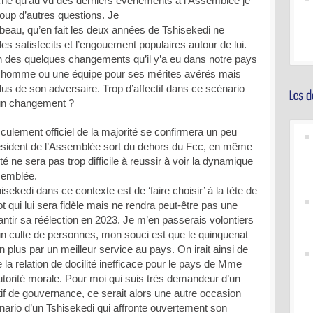
e qu’au vu des derniers événements à l’Assemblée je
up d’autres questions. Je
 beau, qu’en fait les deux années de Tshisekedi ne
les satisfecits et l’engouement populaires autour de lui.
 des quelques changements qu’il y’a eu dans notre pays
un homme ou une équipe pour ses mérites avérés mais
lus de son adversaire. Trop d’affectif dans ce scénario
 un changement ?
asculement officiel de la majorité se confirmera un peu
résident de l’Assemblée sort du dehors du Fcc, en même
é ne sera pas trop difficile à reussir à voir la dynamique
semblée.
isekedi dans ce contexte est de ‘faire choisir’ à la tète de
t qui lui sera fidèle mais ne rendra peut-être pas une
tir sa réélection en 2023. Je m’en passerais volontiers
un culte de personnes, mon souci est que le quinquenat
 plus par un meilleur service au pays. On irait ainsi de
a relation de docilité inefficace pour le pays de Mme
orité morale. Pour moi qui suis très demandeur d’un
if de gouvernance, ce serait alors une autre occasion
énario d’un Tshisekedi qui affronte ouvertement son