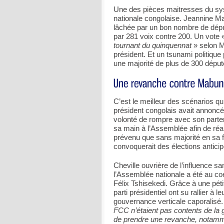
Une des pièces maitresses du sys
nationale congolaise. Jeannine M
lâchée par un bon nombre de dép
par 281 voix contre 200. Un vote «
tournant du quinquennat
» selon M
président. Et un tsunami politique
une majorité de plus de 300 déput
C’est le meilleur des scénarios qu
président congolais avait annonc
volonté de rompre avec son parten
sa main à l’Assemblée afin de réa
prévenu que sans majorité en sa fa
convoquerait des élections antici
Cheville ouvrière de l’influence s
l’Assemblée nationale a été au coe
Félix Tshisekedi. Grâce à une péti
parti présidentiel ont su rallier 
gouvernance verticale caporalisé.
FCC n’étaient pas contents de la 
de prendre une revanche, notamme