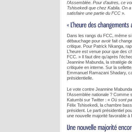
l’Assemblée. Pour d’autres, ce vo
Tshisekedi que chez Kabila. On a
satisfaire une partie du FCC
».
Dans les rangs du FCC, même si on
débauchage pour avoir fait change
critique. Pour Patrick Nkanga, rap
L’heure est venue pour que des 
FCC. » Il faut dire qu’après l’éche
Jeannine Mabunda, la stratégie de 
critiquée en interne. Sur la selle
Emmanuel Ramazani Shadary, cand
présidentielle.
Le vote contre Jeannine Mabunda 
l’Assemblée nationale ? Comme s
Katumbi sur Twitter : «
Où sont p
Félix Tshisekedi, la chambre basse
président. Le parti présidentiel p
une nouvelle majorité favorable à 