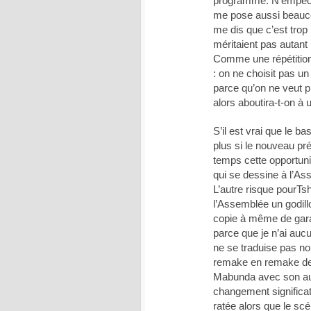
programmé. N’empêch
me pose aussi beauco
me dis que c’est trop
méritaient pas autant 
Comme une répétition
: on ne choisit pas 
parce qu’on ne veut p
alors aboutira-t-on à
S’il est vrai que le b
plus si le nouveau p
temps cette opportunit
qui se dessine à l’As
L’autre risque pourTsh
l’Assemblée un godillo
copie à même de garan
parce que je n’ai auc
ne se traduise pas non
remake en remake de l
Mabunda avec son aut
changement significat
ratée alors que le sc