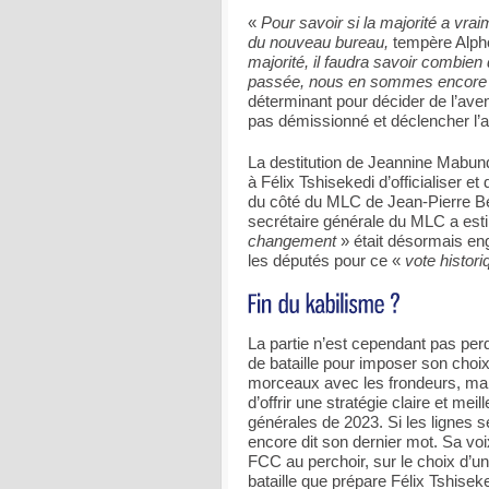
«
Pour savoir si la majorité a vrai
du nouveau bureau,
tempère Alp
majorité, il faudra savoir combie
passée, nous en sommes encore q
déterminant pour décider de l’aven
pas démissionné et déclencher l’a
La destitution de Jeannine Mabu
à Félix Tshisekedi d’officialiser 
du côté du MLC de Jean-Pierre B
secrétaire générale du MLC a est
changement
» était désormais en
les députés pour ce «
vote histori
La partie n’est cependant pas per
de bataille pour imposer son choix
morceaux avec les frondeurs, mais
d’offrir une stratégie claire et m
générales de 2023. Si les lignes 
encore dit son dernier mot. Sa vo
FCC au perchoir, sur le choix d’un
bataille que prépare Félix Tshiseke