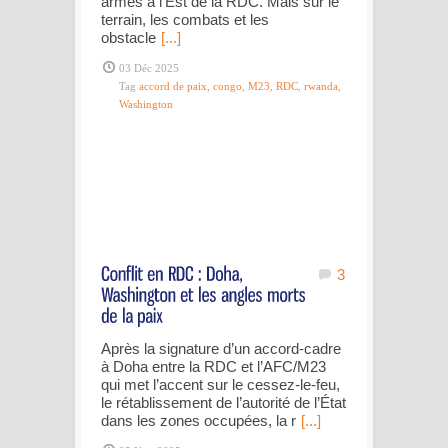
armes à l’Est de la RDC. Mais sur le
terrain, les combats et les
obstacle
[...]
03 Déc 2025
Tag
accord de paix
,
congo
,
M23
,
RDC
,
rwanda
,
Washington
3
Après la signature d’un accord-cadre
à Doha entre la RDC et l’AFC/M23
qui met l’accent sur le cessez-le-feu,
le rétablissement de l’autorité de l’État
dans les zones occupées, la r
[...]