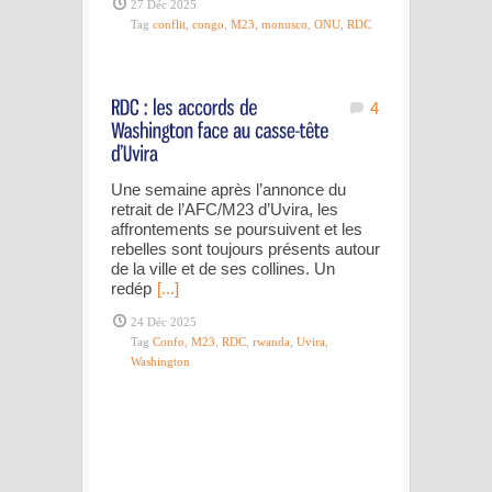
27 Déc 2025
Tag
conflit
,
congo
,
M23
,
monusco
,
ONU
,
RDC
4
Une semaine après l’annonce du
retrait de l’AFC/M23 d’Uvira, les
affrontements se poursuivent et les
rebelles sont toujours présents autour
de la ville et de ses collines. Un
redép
[...]
24 Déc 2025
Tag
Confo
,
M23
,
RDC
,
rwanda
,
Uvira
,
Washington