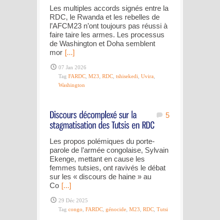
Les multiples accords signés entre la
RDC, le Rwanda et les rebelles de
l’AFCM23 n’ont toujours pas réussi à
faire taire les armes. Les processus
de Washington et Doha semblent
mor
[...]
07 Jan 2026
Tag
FARDC
,
M23
,
RDC
,
tshisekedi
,
Uvira
,
Washington
5
Les propos polémiques du porte-
parole de l’armée congolaise, Sylvain
Ekenge, mettant en cause les
femmes tutsies, ont ravivés le débat
sur les « discours de haine » au
Co
[...]
29 Déc 2025
Tag
congo
,
FARDC
,
génocide
,
M23
,
RDC
,
Tutsi