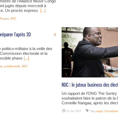
mbres de l’Alliance fleuve Congo
ont jugés depuis mercredi à
ace. Un procès express
[...]
Nangaa
,
RDC
4
olitico-militaire à la veille des
a Commission électorale et la
possible phase
[...]
aa
,
présidentielle
,
RDC
Un rapport de l’ONG The Sentry 
souhaitaient faire le patron de l
Corneille Nangaa, après les élec
31 Jan 2021
Tag
congo
,
Corruption