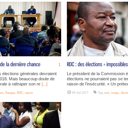
1
s élections générales devraient
Le président de la Commission é
2018. Mais beaucoup doute de
élections ne pourraient pas se ten
ale à rattraper son re
[...]
raison de l’insécurité. « Un préte
ons
,
Nangaa
,
RDC
,
report
09 Juil 2017
Tag
ceni
,
congo
,
élect