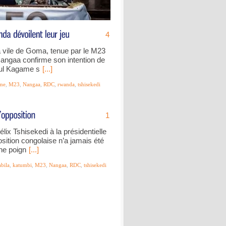
4
 vile de Goma, tenue par le M23
Nangaa confirme son intention de
aul Kagame s
[...]
me
,
M23
,
Nangaa
,
RDC
,
rwanda
,
tshisekedi
1
lix Tshisekedi à la présidentielle
osition congolaise n’a jamais été
une poign
[...]
abila
,
katumbi
,
M23
,
Nangaa
,
RDC
,
tshisekedi