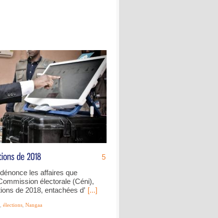
5
dénonce les affaires que
a Commission électorale (Céni),
tions de 2018, entachées d’
[...]
,
élections
,
Nangaa