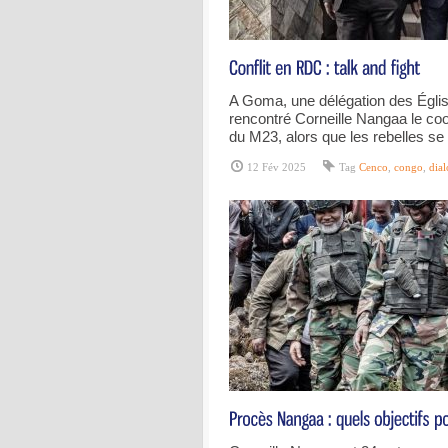
A Goma, une délégation des Église
rencontré Corneille Nangaa le coor
du M23, alors que les rebelles s
12 Fév 2025
Tag
Cenco
,
congo
,
dia