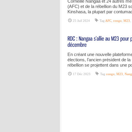
Corneille Nangaa et 24 autres me
(AFC) et de la rébellion du M23 s
Kinshasa, la plupart par contum
25 Juil 2024
Tag
AFC
,
congo
,
M23
,
En créant une nouvelle plateforme p
élections, l’ancien président de l
rébellion se projettent dans une 
17 Déc 2023
Tag
congo
,
M23
,
Nang