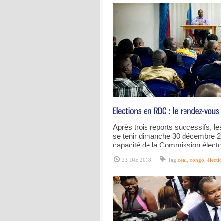
Après trois reports successifs, le
se tenir dimanche 30 décembre 
capacité de la Commission élector
23 Déc 2018
Tag
ceni
,
congo
,
électi