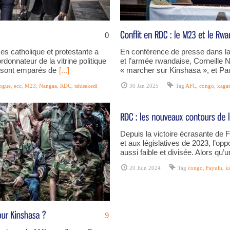
0
s catholique et protestante a
En conférence de presse dans la
donnateur de la vitrine politique
et l’armée rwandaise, Corneille 
e sont emparés de
[...]
« marcher sur Kinshasa », et P
logue
,
ecc
,
M23
,
Nangaa
,
RDC
,
tshisekedi
30 Jan 2025
Tag
AFC
,
congo
,
kaga
Depuis la victoire écrasante de Fé
et aux législatives de 2023, l’opp
aussi faible et divisée. Alors qu’
20 Juin 2024
Tag
congo
,
Fayulu
,
k
9