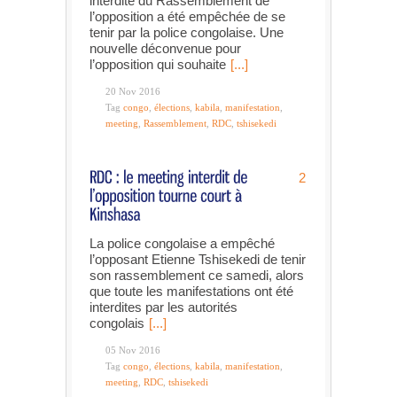
interdite du Rassemblement de
l’opposition a été empêchée de se
tenir par la police congolaise. Une
nouvelle déconvenue pour
l’opposition qui souhaite
[...]
20 Nov 2016
Tag
congo
,
élections
,
kabila
,
manifestation
,
meeting
,
Rassemblement
,
RDC
,
tshisekedi
2
La police congolaise a empêché
l’opposant Etienne Tshisekedi de tenir
son rassemblement ce samedi, alors
que toute les manifestations ont été
interdites par les autorités
congolais
[...]
05 Nov 2016
Tag
congo
,
élections
,
kabila
,
manifestation
,
meeting
,
RDC
,
tshisekedi