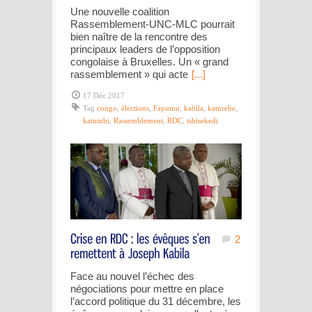
Une nouvelle coalition
Rassemblement-UNC-MLC pourrait
bien naître de la rencontre des
principaux leaders de l’opposition
congolaise à Bruxelles. Un « grand
rassemblement » qui acte
[...]
17 Déc 2017
Tag
congo
,
élections
,
Fayumu
,
kabila
,
kamrehe
,
katumbi
,
Rassemblement
,
RDC
,
tshisekedi
2
Face au nouvel l’échec des
négociations pour mettre en place
l’accord politique du 31 décembre, les