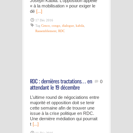
Joseph Kabila. L’opposition appelle
« à la mobilisation » pour exiger le
dé
[...]
17 Déc 2016
Tag
Cenco
,
congo
,
dialogue
,
kabila
,
Rassemblement
,
RDC
0
L’ultime round de négociations entre
majorité et opposition doit se tenir
cette semaine afin de trouver une
issue à la crise politique en RDC.
Une dernière médiation qui pourrait
t
[...]