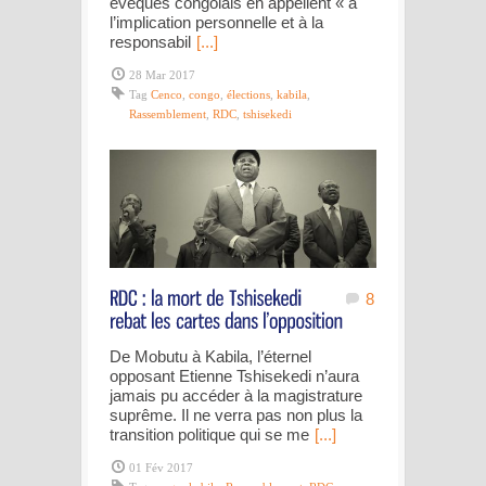
évêques congolais en appellent « à
l’implication personnelle et à la
responsabil
[...]
28 Mar 2017
Tag
Cenco
,
congo
,
élections
,
kabila
,
Rassemblement
,
RDC
,
tshisekedi
8
De Mobutu à Kabila, l’éternel
opposant Etienne Tshisekedi n’aura
jamais pu accéder à la magistrature
suprême. Il ne verra pas non plus la
transition politique qui se me
[...]
01 Fév 2017