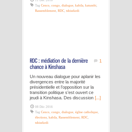
11 Déc 2016
Tag
Cenco
,
congo
,
dialogue
,
kabila
,
katumbi
,
Rassemblement
,
RDC
,
tshisekedi
1
Un nouveau dialogue pour aplanir les
divergences entre la majorité
présidentielle et l’opposition sur la
transition politique s’est ouvert ce
jeudi à Kinshasa. Des discussion
[...]
08 Déc 2016
Tag
Cenco
,
congo
,
dialogue
,
église catholique
,
élections
,
kabila
,
Rassemblement
,
RDC
,
tshisekedi