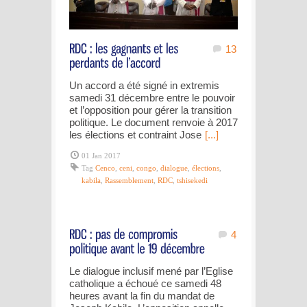
13
Un accord a été signé in extremis
samedi 31 décembre entre le pouvoir
et l’opposition pour gérer la transition
politique. Le document renvoie à 2017
les élections et contraint Jose
[...]
01 Jan 2017
Tag
Cenco
,
ceni
,
congo
,
dialogue
,
élections
,
kabila
,
Rassemblement
,
RDC
,
tshisekedi
4
Le dialogue inclusif mené par l’Eglise
catholique a échoué ce samedi 48
heures avant la fin du mandat de