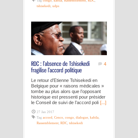
Tag
congo
,
kabila
,
Rassemblement
,
RDC
,
tshisekedi
,
udps
4
Le retour d’Etienne Tshisekedi en
Belgique pour « raisons médicales »
tombe au plus alors que l’opposant
historique est pressenti pour présider
le Conseil de suivi de l’accord poli
[...]
27 Jan 2017
Tag
accord
,
Cenco
,
congo
,
dialogue
,
kabila
,
Rassemblement
,
RDC
,
tshisekedi