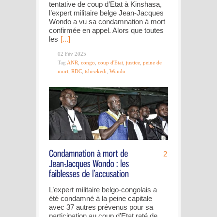
tentative de coup d’Etat à Kinshasa,
l’expert militaire belge Jean-Jacques
Wondo a vu sa condamnation à mort
confirmée en appel. Alors que toutes
les
[...]
02 Fév 2025
Tag
ANR
,
congo
,
coup d'Etat
,
justice
,
peine de
mort
,
RDC
,
tshisekedi
,
Wondo
2
L’expert militaire belgo-congolais a
été condamné à la peine capitale
avec 37 autres prévenus pour sa
participation au coup d’Etat raté de