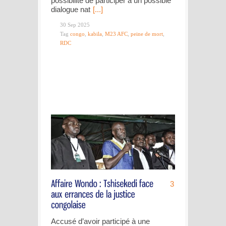
possibilité de participer à un possible
dialogue nat
[...]
30 Sep 2025
Tag
congo
,
kabila
,
M23 AFC
,
peine de mort
,
RDC
3
Accusé d’avoir participé à une