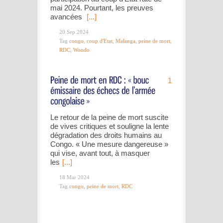
mai 2024. Pourtant, les preuves
avancées
[...]
20 Sep 2024
Tag
congo
,
coup d'Etat
,
Malanga
,
peine de mort
,
RDC
,
Wondo
1
Le retour de la peine de mort suscite
de vives critiques et souligne la lente
dégradation des droits humains au
Congo. « Une mesure dangereuse »
qui vise, avant tout, à masquer
les
[...]
18 Mar 2024
Tag
congo
,
peine de mort
,
RDC