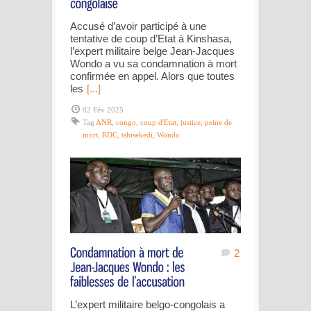
Accusé d’avoir participé à une
tentative de coup d’Etat à Kinshasa,
l’expert militaire belge Jean-Jacques
Wondo a vu sa condamnation à mort
confirmée en appel. Alors que toutes
les
[...]
02 Fév 2025
Tag
ANR
,
congo
,
coup d'Etat
,
justice
,
peine de
mort
,
RDC
,
tshisekedi
,
Wondo
2
L’expert militaire belgo-congolais a