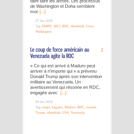
faire taire les armes. Les processus
de Washington et Doha semblent
mor
[...]
07 Jan 2026
Tag
FARDC
,
M23
,
RDC
,
tshisekedi
,
Uvira
,
Washington
2
« Ce qui est arrivé à Maduro peut
arriver à n’importe qui » a prévenu
Donald Trump après son intervention
militaire au Venezuela. Un
avertissement qui résonne en RDC,
engagée avec
[...]
04 Jan 2026
Tag
congo
,
kagame
,
Maduro
,
RDC
,
rwanda
,
Trump
,
tshisekedi
,
USA
,
Venezuela