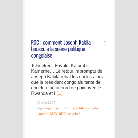
1
Tshisekedi, Fayulu, Katumbi,
Kamerhe… Le retour impromptu de
Joseph Kabila rebat les cartes alors
que le président congolais tente de
conclure un accord de paix avec le
Rwanda et l
[...]
09 Juin 2025
Tag
congo
,
Fayulu
,
Goma
,
kabila
,
kamerhe
,
katumbi
,
M23
,
RDC
,
tshisekedi