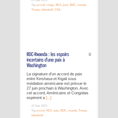
29 Juin 2025
Tag
accord
,
congo
,
M23
,
paix
,
RDC
,
rwanda
,
Trump
,
tshisekedi
,
USA
0
La signature d’un accord de paix
entre Kinshasa et Kigali sous
médiation américaine est prévue le
27 juin prochain à Washington. Avec
cet accord, Américains et Congolais
espèrent a
[...]
22 Juin 2025
Tag
accord
,
M23
,
paix
,
RDC
,
rwanda
,
Trump
,
tshisekedi