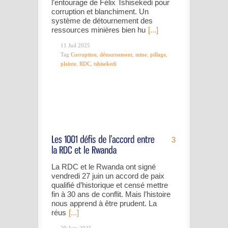
l’entourage de Félix Tshisekedi pour
corruption et blanchiment. Un
système de détournement des
ressources minières bien hu
[...]
11 Juil 2025
Tag
Corruption
,
détournement
,
mine
,
pillage
,
plainte
,
RDC
,
tshisekedi
3
La RDC et le Rwanda ont signé
vendredi 27 juin un accord de paix
qualifié d’historique et censé mettre
fin à 30 ans de conflit. Mais l’histoire
nous apprend à être prudent. La
réus
[...]