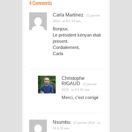
Carla Martinez
22 janvier
2024
at 8 h 54 min
Bonjour,
Le président kényan était
present.
Cordialement,
Carla
Christophe
RIGAUD
22 janvier
2024
at 9 h 02 min
Merci, c’est corrigé
Nsumbu
25 janvier 2024
at
14 h 15 min