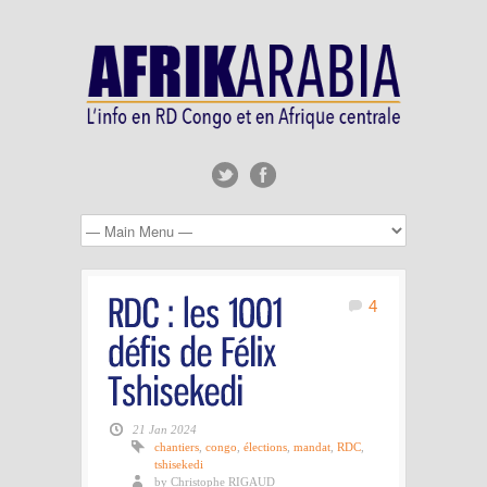
4
21 Jan 2024
chantiers
,
congo
,
élections
,
mandat
,
RDC
,
tshisekedi
by Christophe RIGAUD