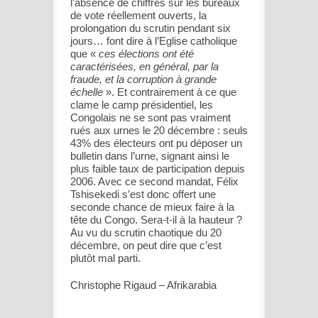
l’absence de chiffres sur les bureaux
de vote réellement ouverts, la
prolongation du scrutin pendant six
jours… font dire à l’Eglise catholique
que «
ces élections ont été
caractérisées, en général, par la
fraude, et la corruption à grande
échelle
». Et contrairement à ce que
clame le camp présidentiel, les
Congolais ne se sont pas vraiment
rués aux urnes le 20 décembre : seuls
43% des électeurs ont pu déposer un
bulletin dans l’urne, signant ainsi le
plus faible taux de participation depuis
2006. Avec ce second mandat, Félix
Tshisekedi s’est donc offert une
seconde chance de mieux faire à la
tête du Congo. Sera-t-il à la hauteur ?
Au vu du scrutin chaotique du 20
décembre, on peut dire que c’est
plutôt mal parti.
Christophe Rigaud – Afrikarabia