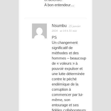
A bon entendeur…
Nsumbu
25 janvier
2024
at 14 h 31 min
PS
Un changement
significatif de
méthodes et des
hommes – beaucoup
de « voleurs » à
pouvoir expulser et
une lutte déterminée
contre le péché
endémique de la
corruption à
commencer par lui-
même, son
entourage et ses
fidèles collaborateurs