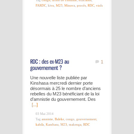
Tag
congo
,
droits de l'homme
,
exactions
,
FARDC
,
kivu
,
M23
,
Minova
,
procès
,
RDC
,
viols
1
Une nouvelle liste publiée par
Kinshasa mercredi dernier porte
désormais à 25 le nombre d’anciens
rebelles du M23 bénéficiant de la loi
d’amnistie du gouvernement. Des
[...]
03 Mai 2014
Tag
amnistie
,
Baleke
,
congo
,
gouvernement
,
kabila
,
Kambasu
,
M23
,
makenga
,
RDC