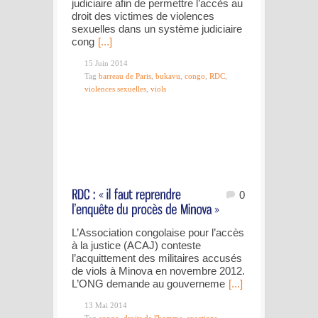
judiciaire afin de permettre l’accès au
droit des victimes de violences
sexuelles dans un système judiciaire
cong
[...]
15 Juin 2014
Tag
barreau de Paris
,
bukavu
,
congo
,
RDC
,
violences sexuelles
,
viols
0
L’Association congolaise pour l’accès
à la justice (ACAJ) conteste
l’acquittement des militaires accusés
de viols à Minova en novembre 2012.
L’ONG demande au gouverneme
[...]
13 Mai 2014