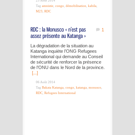
23 Août 2014
Tag
amnistie
,
congo
,
démobilisation
,
kabila
,
M23
,
RDC
1
La dégradation de la situation au
Katanga inquiète l’ONG Refugees
International qui demande au Conseil
de sécurité de renforcer la présence
de l’ONU dans le Nord de la province.
[...]
06 Août 2014
Tag
Bakata Katanga
,
congo
,
katanga
,
monusco
,
RDC
,
Refugees International