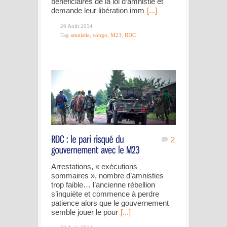
bénéficiaires de la loi d’amnistie et
demande leur libération imm
[...]
26 Août 2014
Tag
amnistie
,
congo
,
M23
,
RDC
2
Arrestations, « exécutions
sommaires », nombre d’amnisties
trop faible… l’ancienne rébellion
s’inquiète et commence à perdre
patience alors que le gouvernement
semble jouer le pour
[...]