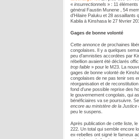
«
insurrectionnels
» : 11 éléments 
général Faustin Munene , 54 me
d’Hilaire Paluku et 28 assaillants
Kabila à Kinshasa le 27 février 20
Gages de bonne volonté
Cette annonce de prochaines libér
congolaises. Il y a quelques semai
peu d’amnisties accordées par Ki
rébellion avaient été déclarés offic
trop faible
» pour le M23. La nouve
gages de bonne volonté de Kinshas
congolaises de ne pas tenir ses 
réorganisation et de reconstitut
fond d’une possible reprise des h
le gouvernement congolais, qui as
bénéficiaires va se poursuivre. 
encore au ministère de la Justice
peu le suspens.
Après publication de cette liste,
222. Un total qui semble encore lo
ex-rebelles ont signé le fameux a