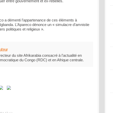
nuer entre gouvernement et ex-rebelles.
co a démenti l’appartenance de ces éléments à
 Ngbanda. L’Apareco dénonce un « simulacre d’amnistie
rs politiques et religieux ».
recteur du site Afrikarabia consacré à l'actualité en
mocratique du Congo (RDC) et en Afrique centrale.
 8 h 17 min