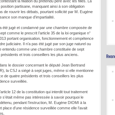
ontestant la filiation du prétendu père avec les filles. La
position partisane, manquant ainsi à son obligation
fus de rouvrir les débats, pourtant sollicité par M. Eugène
sance son manque d’impartialité.
a été jugé et condamné par une chambre composée de
sept comme le prescrit l’article 35 de la loi organique n°
2013 portant organisation, fonctionnement et compétence
rdre judiciaire. Il n’a pas été jugé par son juge naturel ou
re entendu comme une chambre constituée de sept
résidents et trois conseillers les plus anciens.
dans le dossier concernant le député Jean Bertrand
 la CSJ a siégé à sept juges, même si elle mentionne
ce de quatre présidents et trois conseillers les plus
idence surveillée.
article 12 de la constitution qui interdit tout traitement
ne s’était même pas intéressée à savoir pourquoi le
t détenu, pendant l’instruction, M. Eugène DIOMI à la
t place d’une résidence surveillée comme elle l’avait
es.