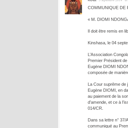
COMMUNIQUE DE P
« M. DIOMI NDONGALA
Il doit être remis en l
Kinshasa, le 04 sept
L’Association Congol
Premier Président de
Eugène DIOMI NDONG
composée de manière ir
La Cour suprême de j
Eugène DIOMI, en date
au paiement de la som
d’amende, et ce à l’i
014/CR.
Dans sa lettre n° 3
communiqué au Premi