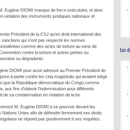
M. Eugène DIOMI manque de force exécutoire, et donc
en violation des instruments juridiques nationaux et
emier Président de la CSJ qu’en droit international des
s sanctions qui n’ont pas respecté les normes
 considérées comme des actes de torture au sens de
a Convention contre la torture et autres peines ou
nhumains ou dégradants.
ugène DIOMI pour avoir adressé au Premier Président de
rise à partie contre les cinq magistrats qui avaient siégé
nsi que la République démocratique du Congo comme
, aux fins d’obtenir l’indemnisation pour différents
it de sa condamnation en violation de la loi.
vement M. Eugène DIOMI à se pourvoir devant les
s Nations Unies afin de défendre fermement ses droits
congolaise ne répond pas positivement à ses requêtes.