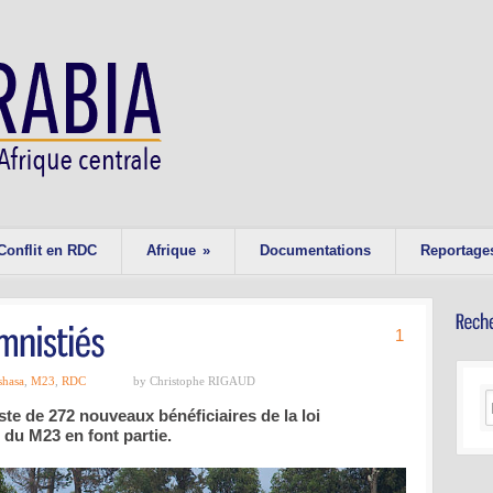
Conflit en RDC
Afrique
»
Documentations
Reportage
1
shasa
,
M23
,
RDC
by Christophe RIGAUD
ste de 272 nouveaux bénéficiaires de la loi
 du M23 en font partie.