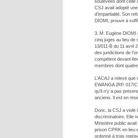
soulevées dont celle c
CSJ avait adopté une 
d’impartialité. Son re
DIOMI, prouve à suffi
3. M. Eugène DIOMI 
cinq juges au lieu de 
13/011-B du 11 avril 
des juridictions de l’o
compétent devant êt
membres dont quatre p
L’ACAJ a relevé que 
EWANGA (RP. 017/CR),
qu’il n’y a pas présen
anciens. Il est en rés
Donc, la CSJ a violé l’
discriminatoire. Elle 
Ministère public avai
prison CPRK en lieu e
ordonné à trois repris