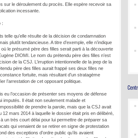
es sur le déroulement du procès. Elle espère recevoir sa
blication incessante.
 :
its telle qu’elle résulte de la décision de condamnation
ais plutôt tendancieuse. A titre d’exemple, elle n’indique
s où le présumé père des filles serait parti à la découverte
Eugène DIOMI. Le nom du prétendu père des filles n’est
ision de la CSJ. L’irruption intentionnelle de la jeep de la
étendu père des filles aurait frappé ses deux filles ne
rconstance fortuite, mais résultant d’un stratagème
ier l’arrestation de cet opposant politique.
is eu l’occasion de présenter ses moyens de défense
lui imputés. Il était non seulement malade et
mpossibilité de prendre la parole, mais que la CSJ avait
u 12 mars 2014 à laquelle le dossier était pris en délibéré,
 un très court délai pour lui permettre de préparer sa
ats qui venaient de se retirer en signe de protestation
fond des exceptions d’ordre public qu’ils avaient