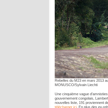
Rebelles du M23 en mars 2013 a
MONUSCO/Sylvain Liechti
Une cinquième vague d’amnisties a
gouvernement congolais, Lambert 
nouvelles liste, 191 proviennent d
télécharger ici
. En plus des ex-reb