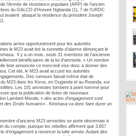
de l’Armée de résistance populaire (ARP) de l’ancien
mbres du GALCD d’Honoré Ngbanda (1), 7 de l’URDC
 qui avaient attaqué la résidence du président Joseph
11.
ations arrive opportunément pour les autorités
nes le M23 avait tiré la sonnette d’alarme dénonçant le
nshasa. Il y a un mois, seuls 31 membres de l’ancienne
iellement bénéficiaires de la loi d’amnistie. «
Un nombre
lle liste annoncée ce mercredi vise donc à donner des
a. Cet été, le M23 avait accusé les autorités
engagements. Des rumeurs faisait même état de
ion du M23 dans les Kivus, en Ouganda et au Rwanda, sur
ostilités. Les 191 amnisties tombent à point nommé pour
sure que la publication de listes de nouveaux
Selon Lambert Mende, «
des actes d’engagement sont
 et des Droits humains
« . Kinshasa va donc faire durer un
 le nombre d’anciens M23 amnistiés se porte désormais à
in du compte, puisque les rebelles affirment que 3.657
cte d’engagement à renoncer la lutte armée. Autant dire