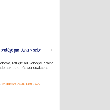
0
hebeya, réfugié au Sénégal, craint
de aux autorités sénégalaises
a
,
Mwilambwe
,
Nsapu
,
numbi
,
RDC