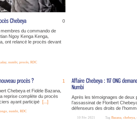
0
ois membres du commando de
istian Ngoy Kenga Kenga,
, ont relancé le procès devant
alay
,
numbi
,
procès
,
RDC
1
ibert Chebeya et Fidèle Bazana,
a reprise complète du procès
Après les témoignages de deux pol
ciers ayant participé
[...]
l’assassinat de Floribert Chebeya
défenseurs des droits de l’homme 
ongo
,
numbi
,
RDC
10 Fév 2021
Tag
Bazana
,
chebeya
,