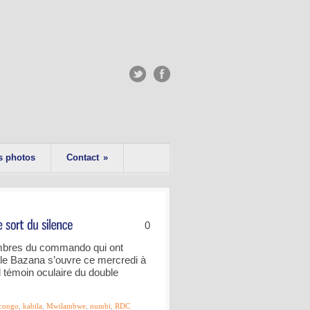
s photos
Contact
»
0
mbres du commando qui ont
èle Bazana s’ouvre ce mercredi à
témoin oculaire du double
congo
,
kabila
,
Mwilambwe
,
numbi
,
RDC