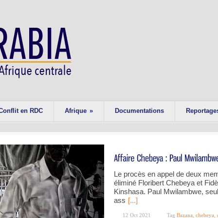
Conflit en RDC
Afrique
»
Documentations
Reportage
Le procès en appel de deux me
éliminé Floribert Chebeya et Fid
Kinshasa. Paul Mwilambwe, seul 
ass
[...]
12 Oct 2021
Tag
Bazana
,
chebeya
,