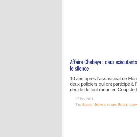
10 ans après l’assassinat de Flor
deux policiers qui ont participé à 
décidé de tout raconter. Coup de t
07 Fév 2021
Tag
Bazana
,
chebeya
,
congo
,
Ilunga
,
long