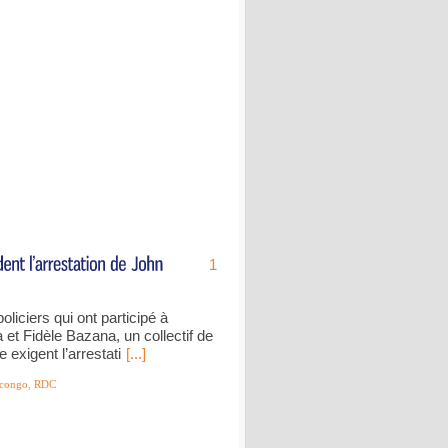
1
iciers qui ont participé à
 et Fidèle Bazana, un collectif de
exigent l’arrestati
[...]
congo
,
RDC