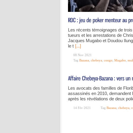
Les récents témoignages de tr
tueurs et les arrestations de Chr
Jacques Mugabo et Doudou Ilunga
le t
[...]
08 Nov 2021
Tag
Bazana
,
chebeya
,
congo
,
Mugabo
,
muk
Les avocats des familles de Flor
assassinés en 2010, demandent l
après les révélations de deux poli
14 Fév 2021
Tag
Bazana
,
chebeya
,
c