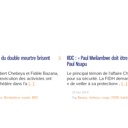
3
ibert Chebeya et Fidèle Bazana,
Le principal témoin de l’affaire C
l’exécution des activistes ont
pour sa sécurité. La FIDH deman
héâtre dans l’a
[...]
« de veiller à sa protection« .
[...]
19 Oct 2014
wa
,
Mwilambwe
,
numbi
,
RDC
Tag
Bazana
,
chebeya
,
congo
,
FIDH
,
kabil