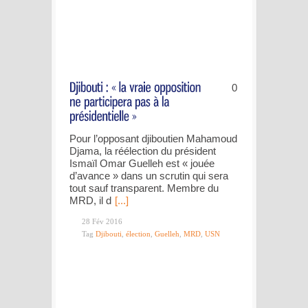
0
Pour l’opposant djiboutien Mahamoud
Djama, la réélection du président
Ismaïl Omar Guelleh est « jouée
d’avance » dans un scrutin qui sera
tout sauf transparent. Membre du
MRD, il d
[...]
28 Fév 2016
Tag
Djibouti
,
élection
,
Guelleh
,
MRD
,
USN