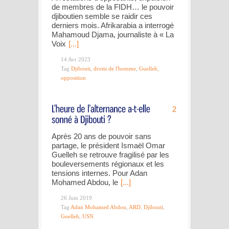
de membres de la FIDH… le pouvoir
djiboutien semble se raidir ces
derniers mois. Afrikarabia a interrogé
Mahamoud Djama, journaliste à « La
Voix
[...]
14 Avr 2023
Tag
Djibouti
,
droits de l'homme
,
Guelleh
,
opposition
2
Après 20 ans de pouvoir sans
partage, le président Ismaël Omar
Guelleh se retrouve fragilisé par les
bouleversements régionaux et les
tensions internes. Pour Adan
Mohamed Abdou, le
[...]
26 Juin 2019
Tag
Adan Mohamed Abdou
,
ARD
,
Djibouti
,
Guelleh
,
USN