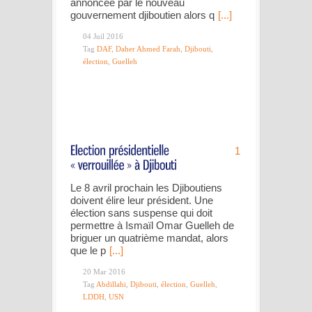
annoncée par le nouveau
gouvernement djiboutien alors q
[...]
04 Juil 2016
Tag
DAF
,
Daher Ahmed Farah
,
Djibouti
,
élection
,
Guelleh
1
Le 8 avril prochain les Djiboutiens
doivent élire leur président. Une
élection sans suspense qui doit
permettre à Ismaïl Omar Guelleh de
briguer un quatrième mandat, alors
que le p
[...]
20 Mar 2016
Tag
Abdillahi
,
Djibouti
,
élection
,
Guelleh
,
LDDH
,
USN