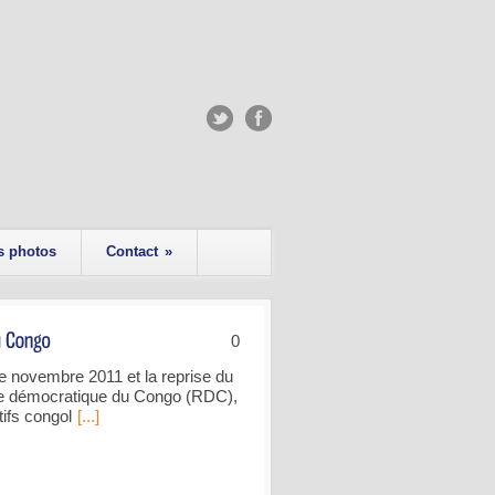
s photos
Contact
»
0
e novembre 2011 et la reprise du
ique démocratique du Congo (RDC),
tifs congol
[...]