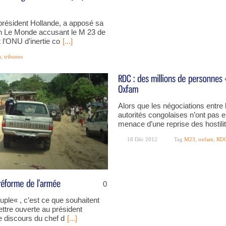
président Hollande, a apposé sa
ien Le Monde accusant le M 23 de
l’ONU d’inertie co
[...]
a
,
tribunes
Alors que les négociations entre 
autorités congolaises n’ont pas
menace d’une reprise des hostili
18 Déc 2012
Tag
M23
,
oxfam
,
RD
0
ple« , c’est ce que souhaitent
tre ouverte au président
e discours du chef d
[...]