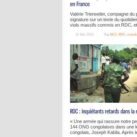
Valérie Trierweiler, compagne du 
signature sur un texte du quotid
viols massifs commis en RDC, et 
31 Déc 2012
Tag
M23
,
RDC
,
rwand
« Une armée qui rassure notre peu
144 ONG congolaises dans une let
congolais, Joseph Kabila. Après l