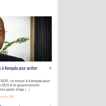
0
l’ADR, se trouve à Kampala pour
le M23 et le gouvernement
res partis d’opp
[...]
wamba
,
RDC