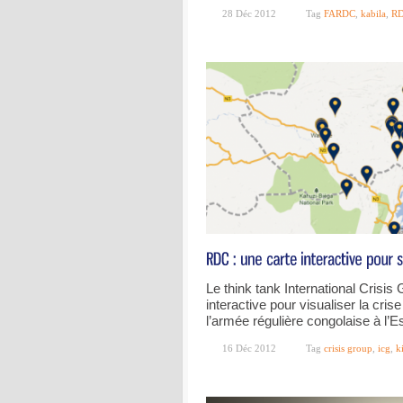
28 Déc 2012
Tag
FARDC
,
kabila
,
R
Le think tank International Crisi
interactive pour visualiser la cris
l’armée régulière congolaise à l’E
16 Déc 2012
Tag
crisis group
,
icg
,
k