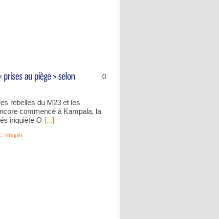
0
les rebelles du M23 et les
 encore commencé à Kampala, la
tés inquiète O
[...]
C
,
réfugiés