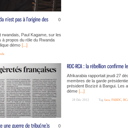
0
ent rwandais, Paul Kagame, sur les
s à propos du rôle du Rwanda
ublique démo
[...]
nda
Afrikarabia rapportait jeudi 27 
membres de la garde présidentie
président Bozizé à Bangui. Les a
déme
[...]
28 Déc 2012
Tag
faca
,
FARDC
,
RC
0