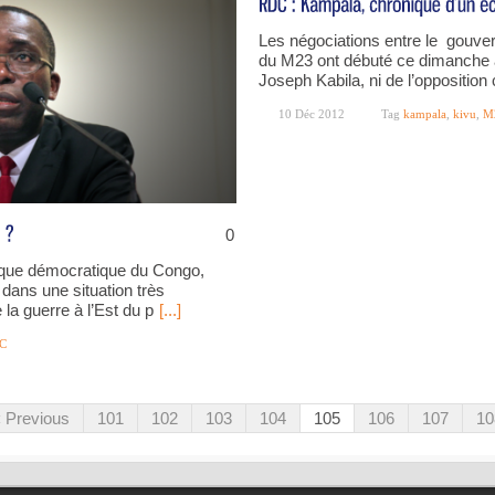
Les négociations entre le gouver
du M23 ont débuté ce dimanche 
Joseph Kabila, ni de l’opposition
10 Déc 2012
Tag
kampala
,
kivu
,
M
0
lique démocratique du Congo,
dans une situation très
 la guerre à l’Est du p
[...]
C
‹ Previous
101
102
103
104
105
106
107
10