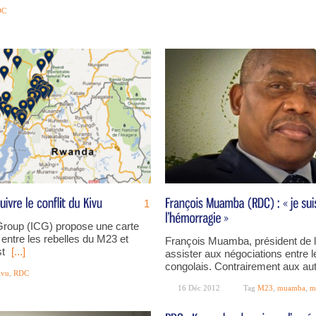
DC
1
s Group (ICG) propose une carte
e entre les rebelles du M23 et
François Muamba, président de 
st
[...]
assister aux négociations entre 
congolais. Contrairement aux aut
ivu
,
RDC
16 Déc 2012
Tag
M23
,
muamba
,
m