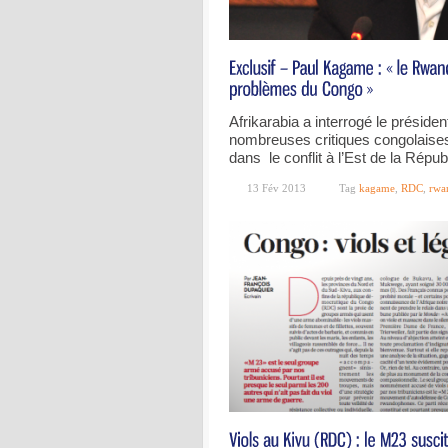
Afrikarabia a interrogé le présid
nombreuses critiques congolaise
dans le conflit à l’Est de la Rép
13 Fév 2013
Tag
kagame
,
RDC
,
rwa