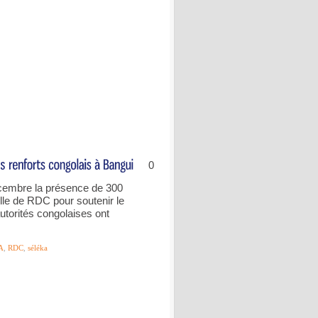
0
décembre la présence de 300
lle de RDC pour soutenir le
utorités congolaises ont
A
,
RDC
,
séléka