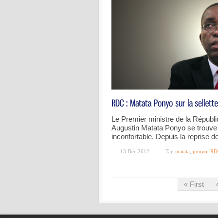
Le Premier ministre de la Répub
Augustin Matata Ponyo se trouve 
inconfortable. Depuis la reprise de
13 Déc 2012
Tag
matata
,
ponyo
,
RD
« First