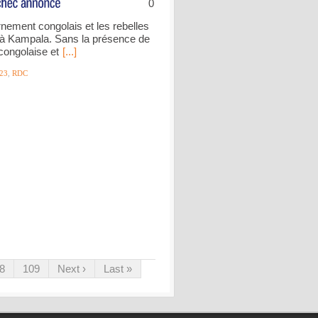
0
nement congolais et les rebelles
à Kampala. Sans la présence de
 congolaise et
[...]
23
,
RDC
8
109
Next ›
Last »