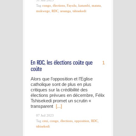
31 Juil 2023
Tag
congo
,
élections
,
Fayulu
,
katumbi
,
matata
,
mukwege
,
RDC
,
sesanga
,
tshisekedi
1
Alors que l’opposition et l’Eglise
catholique sont de plus en plus
critiques sur la crédibilité des
élections prévues en décembre, Félix
Tshisekedi promet un scrutin «
transparent
[...]
07 Juil 2023
Tag
ceni
,
congo
,
élections
,
opposition
,
RDC
,
tshisekedi