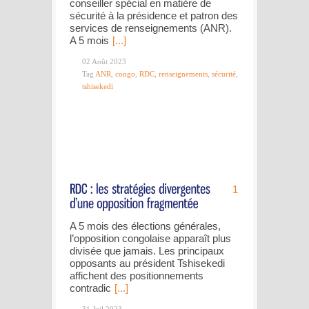
conseiller spécial en matière de
sécurité à la présidence et patron des
services de renseignements (ANR).
A 5 mois
[...]
02 Août 2023
Tag
ANR
,
congo
,
RDC
,
renseignements
,
sécurité
,
tshisekedi
1
A 5 mois des élections générales,
l’opposition congolaise apparaît plus
divisée que jamais. Les principaux
opposants au président Tshisekedi
affichent des positionnements
contradic
[...]