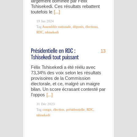
largement dominée par Félix
Tshisekedi. Ces résultats rebattent
toutefois le
[...]
19 Jan 2024
Tag
Assemblée nationale
,
députés
,
élections
,
RDC
,
tshisekedi
13
Félix Tshisekedi a été réélu avec
73,34% des voix selon les résultats
provisoires de la Commission
électorale, et ce, malgré un maigre
bilan. Un score écrasant contesté par
l’oppos
[...]
31 Déc 2023
Tag
congo
,
élection
,
présidentielle
,
RDC
,
tshisekedi