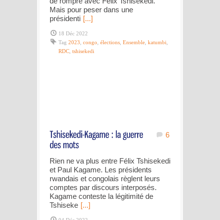
de rompre avec Félix Tshisekedi.
Mais pour peser dans une
présidenti
[...]
18 Déc 2022
Tag
2023
,
congo
,
élections
,
Ensemble
,
katumbi
,
RDC
,
tshisekedi
6
Rien ne va plus entre Félix Tshisekedi
et Paul Kagame. Les présidents
rwandais et congolais règlent leurs
comptes par discours interposés.
Kagame conteste la légitimité de
Tshiseke
[...]