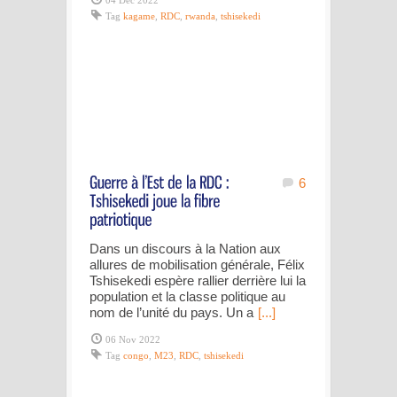
04 Déc 2022
Tag
kagame
,
RDC
,
rwanda
,
tshisekedi
6
Dans un discours à la Nation aux
allures de mobilisation générale, Félix
Tshisekedi espère rallier derrière lui la
population et la classe politique au
nom de l’unité du pays. Un a
[...]
06 Nov 2022
Tag
congo
,
M23
,
RDC
,
tshisekedi