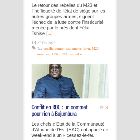
Le retour des rebelles du M23 et
l’inefficacité de l’état de siège sur les
autres groupes armés, signent
l’échec de la lutte contre l’insécurité
menée par le président Félix
Tshise
[...]
27 Fév 2023
Tag
conflit
,
congo
,
eac
,
guerre
,
kivu
,
M23
,
monusco
,
ONU
,
RDC
,
tshisekedi
8
Les chefs d’Etat de la Communauté
d’Afrique de l’Est (EAC) ont appelé ce
week-end à un « cessez-le-feu