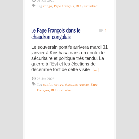
31 Jan 2023
Tag
congo
,
Pape François
,
RDC
,
tshisekedi
1
Le souverain pontife arrivera mardi 31
janvier à Kinshasa dans un contexte
sécuritaire et politique très tendu. La
guerre à l’Est et les élections de
décembre font de cette visite
[...]
28 Jan 2023
Tag
conflit
,
congo
,
élections
,
guerre
,
Pape
François
,
RDC
,
tshisekedi