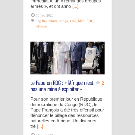
immédiat », un « retrait des groupes
armés », et ont anno
[...]
05 Fév 2023
Tag
Bujumbura
,
congo
,
kaae
,
M23
,
RDC
,
tshisekedi
2
Pour son premier jour en République
démocratique du Congo (RDC), le
Pape François a été très offensif pour
dénoncer le pillage des ressources
naturelles en Afrique. Un discours
trè
[...]