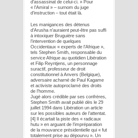
d’assassinat de celui-ci. » Pour
« l’Amiral » – surnom du juge
d’instruction – tout était là.
Les manigances des détenus
d’Arusha n’auraient peut-être pas suffi
à intoxiquer Bruguière sans
l’intervention de quelques
Occidentaux « experts de l’Afrique »,
tels Stephen Smith, responsable du
service Afrique au quotidien Libération
et Filip Reyntjens, un personnage
suractif, professeur de droit
constitutionnel à Anvers (Belgique),
adversaire acharné de Paul Kagame
et activiste autoproclamé des droits
de l’homme.
Jugé alors crédible par ses confrères,
Stephen Smith avait publié dès le 29
juillet 1994 dans Libération un article
sur les possibles auteurs de l’attentat.
[4] Il écartait la piste des « radicaux
hutu » en arguant de l’impréparation
de la mouvance présidentielle qui « fut
totalement prise au dépourvu ». Un