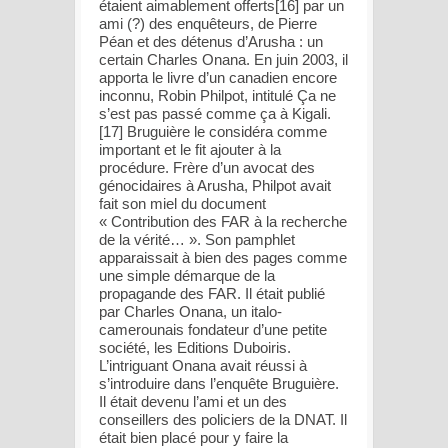
étaient aimablement offerts[16] par un
ami (?) des enquêteurs, de Pierre
Péan et des détenus d’Arusha : un
certain Charles Onana. En juin 2003, il
apporta le livre d’un canadien encore
inconnu, Robin Philpot, intitulé Ça ne
s’est pas passé comme ça à Kigali.
[17] Bruguière le considéra comme
important et le fit ajouter à la
procédure. Frère d’un avocat des
génocidaires à Arusha, Philpot avait
fait son miel du document
« Contribution des FAR à la recherche
de la vérité… ». Son pamphlet
apparaissait à bien des pages comme
une simple démarque de la
propagande des FAR. Il était publié
par Charles Onana, un italo-
camerounais fondateur d’une petite
société, les Editions Duboiris.
L’intriguant Onana avait réussi à
s’introduire dans l’enquête Bruguière.
Il était devenu l’ami et un des
conseillers des policiers de la DNAT. Il
était bien placé pour y faire la