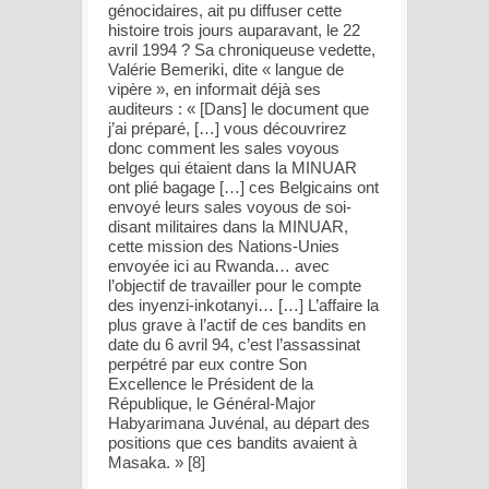
génocidaires, ait pu diffuser cette
histoire trois jours auparavant, le 22
avril 1994 ? Sa chroniqueuse vedette,
Valérie Bemeriki, dite « langue de
vipère », en informait déjà ses
auditeurs : « [Dans] le document que
j’ai préparé, […] vous découvrirez
donc comment les sales voyous
belges qui étaient dans la MINUAR
ont plié bagage […] ces Belgicains ont
envoyé leurs sales voyous de soi-
disant militaires dans la MINUAR,
cette mission des Nations-Unies
envoyée ici au Rwanda… avec
l’objectif de travailler pour le compte
des inyenzi-inkotanyi… […] L’affaire la
plus grave à l’actif de ces bandits en
date du 6 avril 94, c’est l’assassinat
perpétré par eux contre Son
Excellence le Président de la
République, le Général-Major
Habyarimana Juvénal, au départ des
positions que ces bandits avaient à
Masaka. » [8]