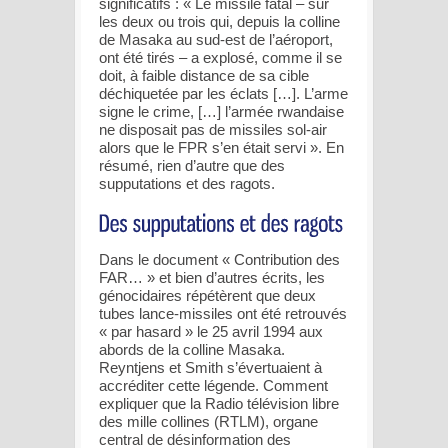
significatifs : « Le missile fatal – sur
les deux ou trois qui, depuis la colline
de Masaka au sud-est de l’aéroport,
ont été tirés – a explosé, comme il se
doit, à faible distance de sa cible
déchiquetée par les éclats […]. L’arme
signe le crime, […] l’armée rwandaise
ne disposait pas de missiles sol-air
alors que le FPR s’en était servi ». En
résumé, rien d’autre que des
supputations et des ragots.
Dans le document « Contribution des
FAR… » et bien d’autres écrits, les
génocidaires répétèrent que deux
tubes lance-missiles ont été retrouvés
« par hasard » le 25 avril 1994 aux
abords de la colline Masaka.
Reyntjens et Smith s’évertuaient à
accréditer cette légende. Comment
expliquer que la Radio télévision libre
des mille collines (RTLM), organe
central de désinformation des