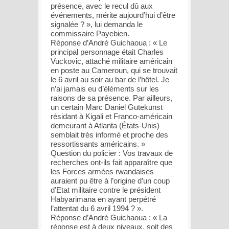
présence, avec le recul dû aux
événements, mérite aujourd’hui d’être
signalée ? », lui demanda le
commissaire Payebien.
Réponse d’André Guichaoua : « Le
principal personnage était Charles
Vuckovic, attaché militaire américain
en poste au Cameroun, qui se trouvait
le 6 avril au soir au bar de l’hôtel. Je
n’ai jamais eu d’éléments sur les
raisons de sa présence. Par ailleurs,
un certain Marc Daniel Gutekunst
résidant à Kigali et Franco-américain
demeurant à Atlanta (États-Unis)
semblait très informé et proche des
ressortissants américains. »
Question du policier : Vos travaux de
recherches ont-ils fait apparaître que
les Forces armées rwandaises
auraient pu être à l’origine d’un coup
d’Etat militaire contre le président
Habyarimana en ayant perpétré
l’attentat du 6 avril 1994 ? ».
Réponse d’André Guichaoua : « La
réponse est à deux niveaux, soit des