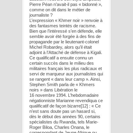
Pierre Péan n’avait-il pas « bidonné »,
comme on dit dans le métier de
journaliste ?
L’expression « Khmer noir » renvoie à
des fantasmes teintés de racisme.
Bien que l’intéressé s’en défende, elle
semble avoir été forgée à des fins de
propagande par le lieutenant-colonel
Michel Robardey, alors qu’il était
adjoint à l’Attaché de défense à Kigali.
Ce qualificatif a ensuite connu un
certain succès dans le milieu des
militaires français les plus radicaux et
servi de marqueur aux journalistes qui
se rangent « dans leur camp ». Ainsi,
Stephen Smith parla de « Khmers
noirs » dans Libération le
16 novembre 1994. L’hebdomadaire
négationniste Marianne revendiqua ce
qualificatif de façon bizarre[12] : « Ce
n’est sans doute pas un hasard si,
dès le début des années 90, certains
spécialistes du Rwanda, tels Marie-
Roger Biloa, Charles Onana, le
correspondant de Jeune Afrique ou