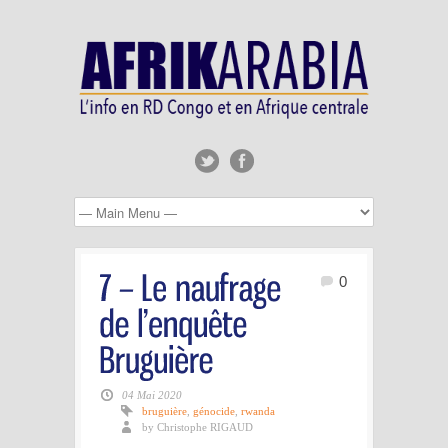
0
04 Mai 2020
bruguière
,
génocide
,
rwanda
by Christophe RIGAUD