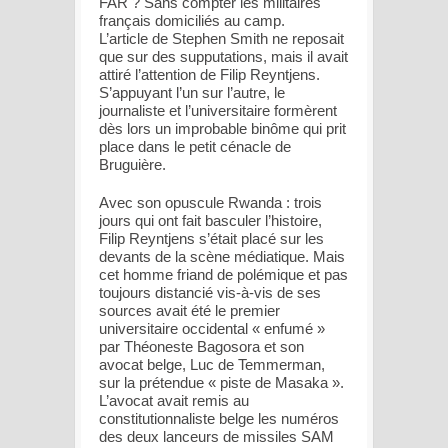
FAR ? Sans compter les militaires
français domiciliés au camp.
L’article de Stephen Smith ne reposait
que sur des supputations, mais il avait
attiré l’attention de Filip Reyntjens.
S’appuyant l’un sur l’autre, le
journaliste et l’universitaire formèrent
dès lors un improbable binôme qui prit
place dans le petit cénacle de
Bruguière.
Avec son opuscule Rwanda : trois
jours qui ont fait basculer l’histoire,
Filip Reyntjens s’était placé sur les
devants de la scène médiatique. Mais
cet homme friand de polémique et pas
toujours distancié vis-à-vis de ses
sources avait été le premier
universitaire occidental « enfumé »
par Théoneste Bagosora et son
avocat belge, Luc de Temmerman,
sur la prétendue « piste de Masaka ».
L’avocat avait remis au
constitutionnaliste belge les numéros
des deux lanceurs de missiles SAM