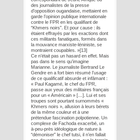
des journalistes de la presse
d’opposition ougandaise, mettaient en
garde l’opinion publique internationale
contre le FPR en les qualifiant de
“Khmers noirs”. Et pour cause : ils
étaient effrayés par les exactions dont
ces militants fanatiques, formés dans
la mouvance marxiste-léniniste, se
montraient coupables. »[13]
Ce n’était pas un hasard en effet. Mais
pas dans le sens qu’imagine
Marianne. Le journaliste Bertrand Le
Gendre en a fort bien résumé l’usage
de ce qualificatif absurde et infâmant :
« Paul Kagamé, le chef du FPR,
passe aux yeux des militaires français
pour un « Américain » […]. Lui et ses
troupes sont pourtant surnommés «
Khmers noirs », allusion à leurs bérets
de la même couleur et à une
prétendue fascination polpotienne. Un
complexe de Fachoda exacerbé, un
à-peu-près idéologique de nature à
“démoniser” le chef tutsi, il n’en fallait