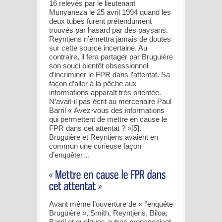
16 relevés par le lieutenant
Munyaneza le 25 avril 1994 quand les
deux tubes furent prétendument
trouvés par hasard par des paysans.
Reyntjens n’émettra jamais de doutes
sur cette source incertaine. Au
contraire, il fera partager par Bruguière
son souci bientôt obsessionnel
d’incriminer le FPR dans l’attentat. Sa
façon d’aller à la pêche aux
informations apparaît très orientée.
N’avait-il pas écrit au mercenaire Paul
Barril « Avez-vous des informations
qui permettent de mettre en cause le
FPR dans cet attentat ? »[5].
Bruguière et Reyntjens avaient en
commun une curieuse façon
d’enquêter…
Avant même l’ouverture de « l’enquête
Bruguière », Smith, Reyntjens, Biloa,
Barril et quelques autres propageaient