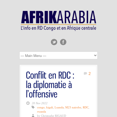
2
20 Nov 2022
congo
,
kigali
,
Luanda
,
M23 nairobo
,
RDC
,
rwanda
by Christophe RIGAUD