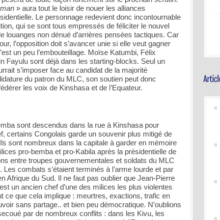
rman
» aura tout le loisir de nouer les alliances
ésidentielle. Le personnage redevient donc incontournable
tion, qui se sont tous empressés de féliciter le nouvel
de louanges non dénué d’arrières pensées tactiques. Car
our, l’opposition doit s’avancer unie si elle veut gagner
’est un peu l’embouteillage. Moïse Katumbi, Félix
n Fayulu sont déjà dans les starting-blocks. Seul un
urrait s’imposer face au candidat de la majorité
didature du patron du MLC, son soutien peut donc
édérer les voix de Kinshasa et de l’Equateur.
Bemba sont descendus dans la rue à Kinshasa pour
ef, certains Congolais garde un souvenir plus mitigé de
. Ils sont nombreux dans la capitale à garder en mémoire
ilices pro-bemba et pro-Kabila après la présidentielle de
ions entre troupes gouvernementales et soldats du MLC
s. Les combats s’étaient terminés à l’arme lourde et par
en Afrique du Sud. Il ne faut pas oublier que Jean-Pierre
st un ancien chef d’une des milices les plus violentes
 ce que cela implique : meurtres, exactions, trafic en
uvoir sans partage.. et bien peu démocratique. N’oublions
ecoué par de nombreux conflits : dans les Kivu, les