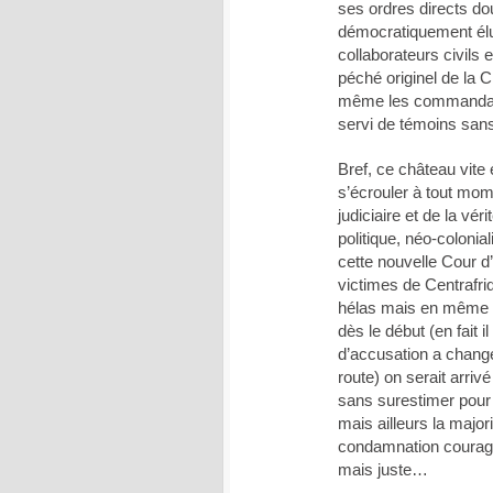
ses ordres directs dou
démocratiquement élu 
collaborateurs civils e
péché originel de la 
même les commandants
servi de témoins sa
Bref, ce château vite 
s’écrouler à tout mom
judiciaire et de la vér
politique, néo-colonia
cette nouvelle Cour d’
victimes de Centrafr
hélas mais en même te
dès le début (en fait 
d’accusation a changé
route) on serait arri
sans surestimer pou
mais ailleurs la major
condamnation courage
mais juste…