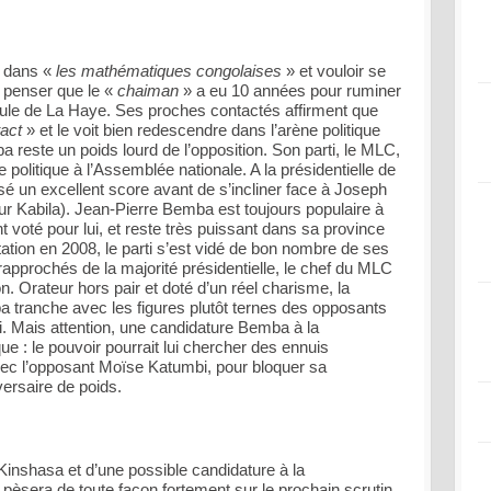
er dans «
les mathématiques congolaises
» et vouloir se
 penser que le «
chaiman
» a eu 10 années pour ruminer
lule de La Haye. Ses proches contactés affirment que
tact
» et le voit bien redescendre dans l’arène politique
 reste un poids lourd de l’opposition. Son parti, le MLC,
 politique à l’Assemblée nationale. A la présidentielle de
sé un excellent score avant de s’incliner face à Joseph
 Kabila). Jean-Pierre Bemba est toujours populaire à
t voté pour lui, et reste très puissant dans sa province
tation en 2008, le parti s’est vidé de bon nombre de ses
 rapprochés de la majorité présidentielle, le chef du MLC
on. Orateur hors pair et doté d’un réel charisme, la
 tranche avec les figures plutôt ternes des opposants
. Mais attention, une candidature Bemba à la
que : le pouvoir pourrait lui chercher des ennuis
vec l’opposant Moïse Katumbi, pour bloquer sa
versaire de poids.
 Kinshasa et d’une possible candidature à la
pèsera de toute façon fortement sur le prochain scrutin.