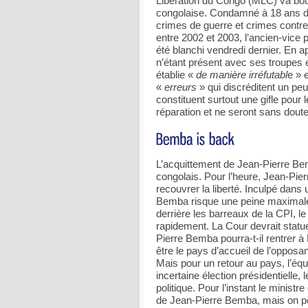
Libération du Congo (MLC) va boule
congolaise. Condamné à 18 ans de 
crimes de guerre et crimes contre
entre 2002 et 2003, l’ancien-vic
été blanchi vendredi dernier. En 
n’étant présent avec ses troupes e
établie «
de manière irréfutabl
e » 
«
erreurs
» qui discréditent un peu 
constituent surtout une gifle pour 
réparation et ne seront sans dout
L’acquittement de Jean-Pierre Be
congolais. Pour l’heure, Jean-Pier
recouvrer la liberté. Inculpé dans
Bemba risque une peine maximale
derrière les barreaux de la CPI, l
rapidement. La Cour devrait statuer
Pierre Bemba pourra-t-il rentrer 
être le pays d’accueil de l’opposa
Mais pour un retour au pays, l’équ
incertaine élection présidentielle, 
politique. Pour l’instant le ministr
de Jean-Pierre Bemba, mais on pe