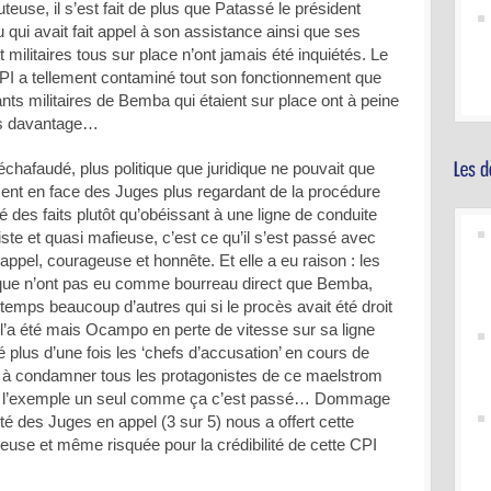
teuse, il s’est fait de plus que Patassé le président
qui avait fait appel à son assistance ainsi que ses
t militaires tous sur place n’ont jamais été inquiétés. Le
CPI a tellement contaminé tout son fonctionnement que
 militaires de Bemba qui étaient sur place ont à peine
ns davantage…
échafaudé, plus politique que juridique ne pouvait que
ent en face des Juges plus regardant de la procédure
ité des faits plutôt qu’obéissant à une ligne de conduite
liste et quasi mafieuse, c’est ce qu’il s’est passé avec
appel, courageuse et honnête. Et elle a eu raison : les
ique n’ont pas eu comme bourreau direct que Bemba,
mps beaucoup d’autres qui si le procès avait été droit
il l’a été mais Ocampo en perte de vitesse sur sa ligne
 plus d’une fois les ‘chefs d’accusation’ en cours de
vé à condamner tous les protagonistes de ce maelstrom
r l’exemple un seul comme ça c’est passé… Dommage
ité des Juges en appel (3 sur 5) nous a offert cette
use et même risquée pour la crédibilité de cette CPI