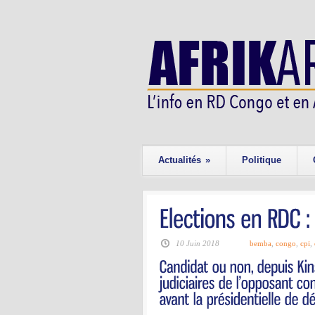
Actualités
»
Politique
10 Juin 2018
bemba
,
congo
,
cpi
,