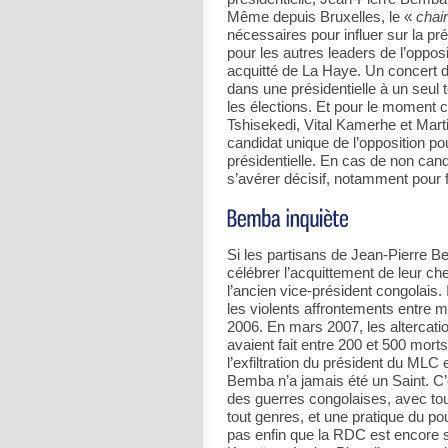
Même depuis Bruxelles, le «
chai
nécessaires pour influer sur la pr
pour les autres leaders de l’opposi
acquitté de La Haye. Un concert 
dans une présidentielle à un seul t
les élections. Et pour le moment c
Tshisekedi, Vital Kamerhe et Marti
candidat unique de l’opposition po
présidentielle. En cas de non can
s’avérer décisif, notamment pour f
Si les partisans de Jean-Pierre 
célébrer l’acquittement de leur ch
l’ancien vice-président congolais
les violents affrontements entre m
2006. En mars 2007, les altercat
avaient fait entre 200 et 500 mort
l’exfiltration du président du MLC 
Bemba n’a jamais été un Saint. C’e
des guerres congolaises, avec tout
tout genres, et une pratique du po
pas enfin que la RDC est encore s