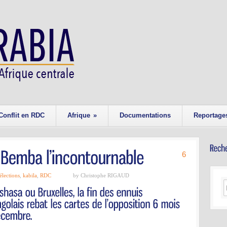
Conflit en RDC
Afrique
»
Documentations
Reportage
6
élections
,
kabila
,
RDC
by Christophe RIGAUD