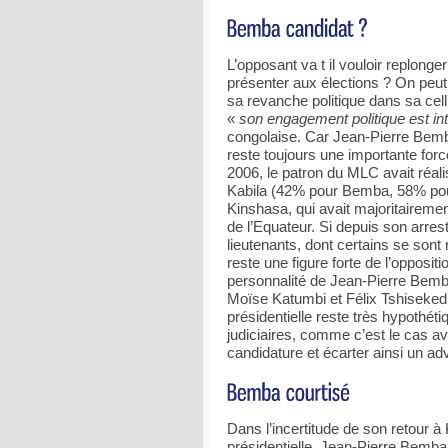
L’opposant va t il vouloir replong
présenter aux élections ? On peut
sa revanche politique dans sa cel
«
son engagement politique est in
congolaise. Car Jean-Pierre Bemba
reste toujours une importante force
2006, le patron du MLC avait réali
Kabila (42% pour Bemba, 58% pour
Kinshasa, qui avait majoritairemen
de l’Equateur. Si depuis son arres
lieutenants, dont certains se sont
reste une figure forte de l’oppositi
personnalité de Jean-Pierre Bemba
Moïse Katumbi et Félix Tshisekedi
présidentielle reste très hypothéti
judiciaires, comme c’est le cas a
candidature et écarter ainsi un ad
Dans l’incertitude de son retour à
présidentielle, Jean-Pierre Bemba 