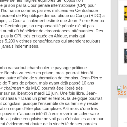
verser les fragiles équilibres de l’opposition
prison par la Cour pénale internationale (CPI) pour
 l’humanité commis par ses miliciens en Centrafrique
e président de République démocratique du Congo (RDC) a
appel, la Cour a finalement estimé que Jean-Pierre Bemba
n Centrafrique, sa responsabilité pénale n’était pas
et aurait dû bénéficier de circonstances atténuantes. Des
plus la CPI, très critiquée en Afrique, mais qui
les 5.200 victimes centrafricaines qui attendent toujours
e jamais indemnisées.
mba va surtout chambouler le paysage politique
re Bemba va rester en prison, mais pourrait bientôt
 une autre affaire de subornation de témoins, Jean-Pierre
 de 7 ans de prison, mais ayant déjà passé 10 ans
e «
chairman
» du MLC pourrait être libéré très
 sur sa libération mardi 12 juin. Une fois libre, Jean-
à Kinshasa ? Dans un premier temps, la Belgique pourrait
nt congolais, puisque l’ensemble de sa famille y réside.
ation risque d’être plus complexe. A 6 mois d’une très
le pouvoir n’a aucun intérêt à voir revenir un adversaire
e de la justice congolaise ne voit pas d’obstacles au retour
ut évidemment douter de la sincérité de ses paroles.