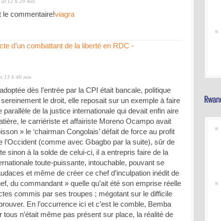
at 12 h 29 min
et le commentaire!
viagra
cte d’un combattant de la liberté en RDC -
at 13 h 46 min
adoptée dès l’entrée par la CPI était bancale, politique
 sereinement le droit, elle reposait sur un exemple à faire
parallèle de la justice internationale qui devait enfin aire
tière, le carriériste et affairiste Moreno Ocampo avait
sson » le ‘chairman Congolais’ défait de force au profit
e l’Occident (comme avec Gbagbo par la suite), sûr de
e sinon à la solde de celui-ci, il a entrepris faire de la
ternationale toute-puissante, intouchable, pouvant se
audaces et même de créer ce chef d’inculpation inédit de
hef, du commandant » quelle qu’ait été son emprise réelle
ctes commis par ses troupes ; mégotant sur le difficile
prouver. En l’occurrence ici et c’est le comble, Bemba
 tous n’était même pas présent sur place, la réalité de