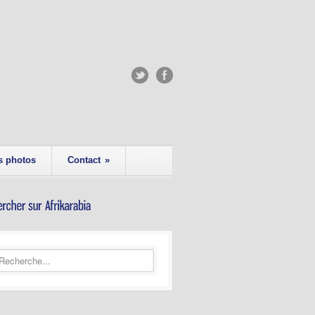
s photos
Contact
»