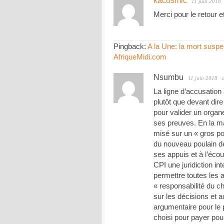
kacosmic
11 juin 2018
Merci pour le retour 
Pingback:
A la Une: la mort suspe
AfriqueMidi.com
Nsumbu
11 juin 2018
La ligne d’accusation 
plutôt que devant dire
pour valider un organe 
ses preuves. En la ma
misé sur un « gros poi
du nouveau poulain d
ses appuis et à l’écout
CPI une juridiction in
permettre toutes les 
« responsabilité du c
sur les décisions et a
argumentaire pour le 
choisi pour payer pour