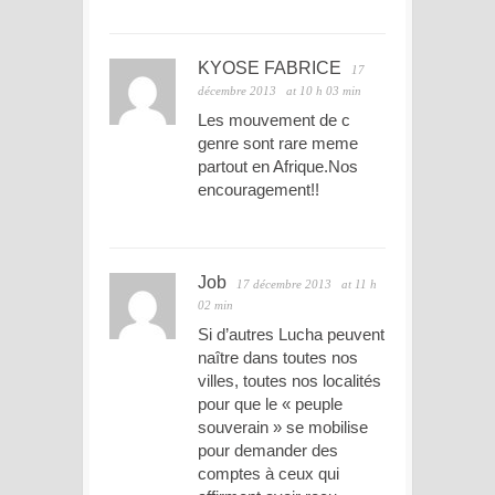
KYOSE FABRICE
17
décembre 2013
at 10 h 03 min
Les mouvement de c
genre sont rare meme
partout en Afrique.Nos
encouragement!!
Job
17 décembre 2013
at 11 h
02 min
Si d’autres Lucha peuvent
naître dans toutes nos
villes, toutes nos localités
pour que le « peuple
souverain » se mobilise
pour demander des
comptes à ceux qui