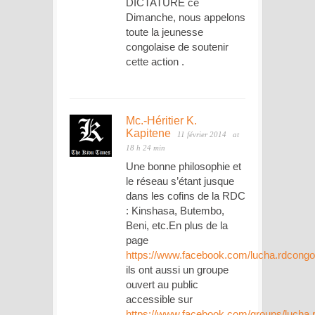
DICTATURE ce
Dimanche, nous appelons
toute la jeunesse
congolaise de soutenir
cette action .
Mc.-Héritier K.
Kapitene
11 février 2014
at
18 h 24 min
Une bonne philosophie et
le réseau s’étant jusque
dans les cofins de la RDC
: Kinshasa, Butembo,
Beni, etc.En plus de la
page
https://www.facebook.com/lucha.rdcongo
ils ont aussi un groupe
ouvert au public
accessible sur
https://www.facebook.com/groups/lucha.