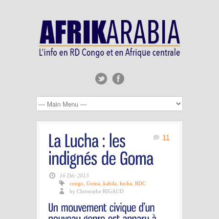
11
16 Déc 2013
congo
,
Goma
,
kabila
,
lucha
,
RDC
by Christophe RIGAUD