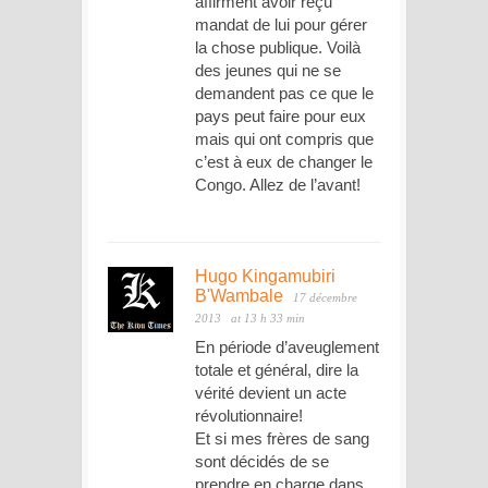
affirment avoir reçu
mandat de lui pour gérer
la chose publique. Voilà
des jeunes qui ne se
demandent pas ce que le
pays peut faire pour eux
mais qui ont compris que
c’est à eux de changer le
Congo. Allez de l’avant!
Hugo Kingamubiri
B'Wambale
17 décembre
2013
at 13 h 33 min
En période d’aveuglement
totale et général, dire la
vérité devient un acte
révolutionnaire!
Et si mes frères de sang
sont décidés de se
prendre en charge dans