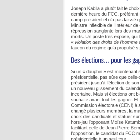
Joseph Kabila a plutôt fait le choix
dernière heure du FCC, préférant
camp présidentiel n’a pas laissé
Ministre inflexible de l’Intérieur 
répression sanglante lors des manif
morts. Un poste très exposé, qui 
«
violation des droits de l’homme 
faucon du régime qu’a propulsé su
Si un « dauphin » est maintenant 
présidentielle, pas sûre que celle-
président jusqu’à l’élection de s
un nouveau glissement du calendrie
incertaine. Mais si élections ont b
souhaite avant tout les gagner. Et
Commission électorale (CENI) à sa
changé plusieurs membres, la majo
choix des candidats et statuer sur
hors-jeu l’opposant Moïse Katumbi
facilitant celle de Jean-Pierre Be
l’opposition, le candidat du FCC 
présidentielle à un seul tour.