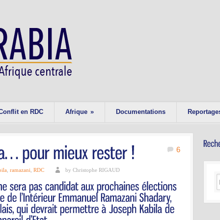
Conflit en RDC
Afrique
»
Documentations
Reportage
6
ila
,
ramazani
,
RDC
by Christophe RIGAUD