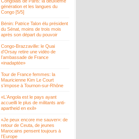
Congolais de Paris: la deuxième
génération et les langues du
Congo [5/5]
Bénin: Patrice Talon élu président
du Sénat, moins de trois mois
après son départ du pouvoir
Congo-Brazzaville: le Quai
d'Orsay retire une vidéo de
l'ambassade de France
«inadaptée»
Tour de France femmes: la
Mauricienne Kim Le Court
s’impose à Tournon-sur-Rhône
«L'Angola est le pays ayant
accueilli le plus de militants anti-
apartheid en exil»
«Je peux encore me sauver»: de
retour de Ceuta, de jeunes
Marocains pensent toujours à
l'Europe