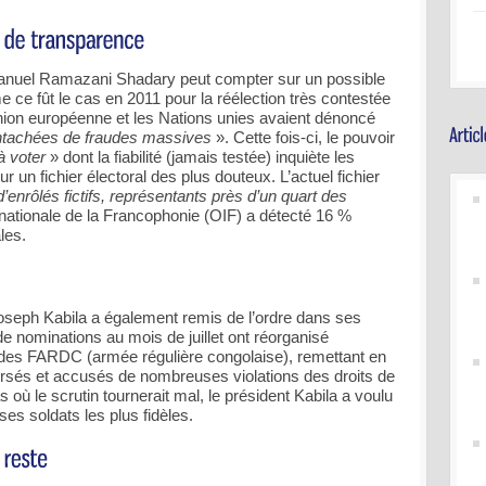
nuel Ramazani Shadary peut compter sur un possible
me ce fût le cas en 2011 pour la réélection très contestée
’Union européenne et les Nations unies avaient dénoncé
entachées de fraudes massives
». Cette fois-ci, le pouvoir
à voter
» dont la fiabilité (jamais testée) inquiète les
ur un fichier électoral des plus douteux. L’actuel fichier
d’enrôlés fictifs, représentants près d’un quart des
ernationale de la Francophonie (OIF) a détecté 16 %
les.
 Joseph Kabila a également remis de l’ordre dans ses
e nominations au mois de juillet ont réorganisé
es FARDC (armée régulière congolaise), remettant en
ersés et accusés de nombreuses violations des droits de
s où le scrutin tournerait mal, le président Kabila a voulu
es soldats les plus fidèles.