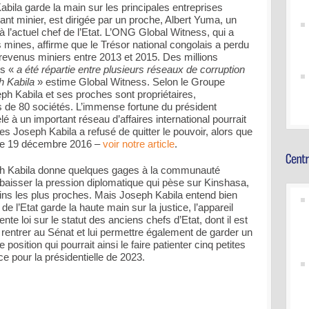
bila garde la main sur les principales entreprises
nt minier, est dirigée par un proche, Albert Yuma, un
l’actuel chef de l’Etat. L’ONG Global Witness, qui a
mines, affirme que le Trésor national congolais a perdu
 revenus miniers entre 2013 et 2015. Des millions
s «
a été répartie entre plusieurs réseaux de corruption
h Kabila
» estime Global Witness. Selon le Groupe
h Kabila et ses proches sont propriétaires,
lus de 80 sociétés. L’immense fortune du président
é à un important réseau d’affaires international pourrait
es Joseph Kabila a refusé de quitter le pouvoir, alors que
 le 19 décembre 2016 –
voir notre article
.
ph Kabila donne quelques gages à la communauté
re baisser la pression diplomatique qui pèse sur Kinshasa,
ns les plus proches. Mais Joseph Kabila entend bien
de l’Etat garde la haute main sur la justice, l’appareil
ente loi sur le statut des anciens chefs d’Etat, dont il est
ire rentrer au Sénat et lui permettre également de garder un
 position qui pourrait ainsi le faire patienter cinq petites
e pour la présidentielle de 2023.