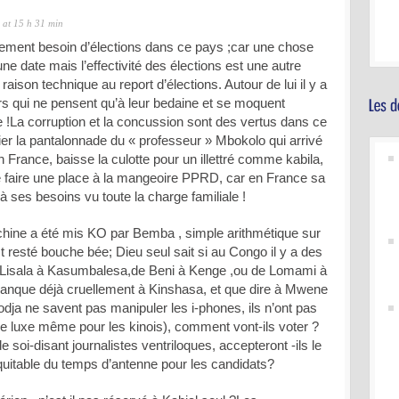
at 15 h 31 min
llement besoin d’élections dans ce pays ;car une chose
une date mais l’effectivité des élections est une autre
raison technique au report d’élections. Autour de lui il y a
s qui ne pensent qu’à leur bedaine et se moquent
le !La corruption et la concussion sont des vertus dans ce
er la pantalonnade du « professeur » Mbokolo qui arrivé
 en France, baisse la culotte pour un illettré comme kabila,
e faire une place à la mangeoire PPRD, car en France sa
s à ses besoins vu toute la charge familiale !
ine a été mis KO par Bemba , simple arithmétique sur
st resté bouche bée; Dieu seul sait si au Congo il y a des
e Lisala à Kasumbalesa,de Beni à Kenge ,ou de Lomami à
é manque déjà cruellement à Kinshasa, et que dire à Mwene
odja ne savent pas manipuler les i-phones, ils n’ont pas
 de luxe même pour les kinois), comment vont-ils voter ?
 soi-disant journalistes ventriloques, accepteront -ils le
quitable du temps d’antenne pour les candidats?