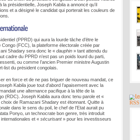
à la présidentielle, Joseph Kabila a annoncé qu’il
ions et a désigné le candidat qui porterait les couleurs de
ions.
identiel (PPRD) qui aura la lourde tâche d’être le
 Congo (FCC), la plateforme électorale créée par
ni Shadary sera donc le «
dauphin
» tant attendu du
aut cadre du PPRD n’est pas un poids lourd du parti,
essenti, ou comme l’ancien Premier ministre Augustin
t-list du président congolais.
ser en force et de ne pas briguer de nouveau mandat, ce
, Joseph Kabila joue tout d’abord l’apaisement avec la
andait une alternance pacifique à la tête de la
o (RDC). Joseph Kabila aura donc tenu parole et «
 choix de Ramazani Shadary est étonnant. Quitte à
ale dans le sens du poil, le chef de l’Etat aurait pu
tata Ponyo, un technocrate bon genre, très introduit
internationales et «
sécurisant
» pour les investisseurs