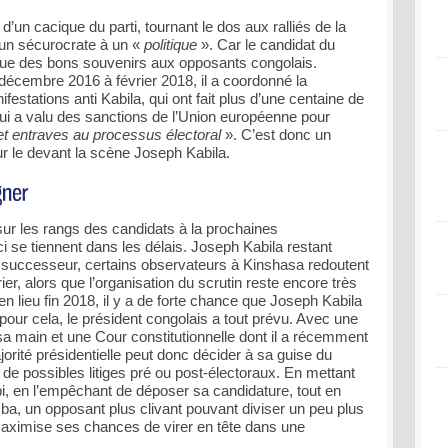
 d’un cacique du parti, tournant le dos aux ralliés de la
 un sécurocrate à un «
politique
». Car le candidat du
 que des bons souvenirs aux opposants congolais.
de décembre 2016 à février 2018, il a coordonné la
estations anti Kabila, qui ont fait plus d’une centaine de
lui a valu des sanctions de l’Union européenne pour
et entraves au processus électoral
». C’est donc un
r le devant la scène Joseph Kabila.
sur les rangs des candidats à la prochaines
ci se tiennent dans les délais. Joseph Kabila restant
on successeur, certains observateurs à Kinshasa redoutent
r, alors que l’organisation du scrutin reste encore très
ien lieu fin 2018, il y a de forte chance que Joseph Kabila
 pour cela, le président congolais a tout prévu. Avec une
 main et une Cour constitutionnelle dont il a récemment
rité présidentielle peut donc décider à sa guise du
 de possibles litiges pré ou post-électoraux. En mettant
, en l’empêchant de déposer sa candidature, tout en
mba, un opposant plus clivant pouvant diviser un peu plus
maximise ses chances de virer en tête dans une