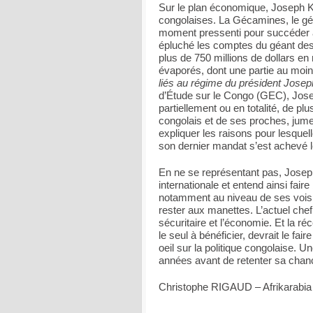
Sur le plan économique, Joseph Ka
congolaises. La Gécamines, le géa
moment pressenti pour succéder à 
épluché les comptes du géant des 
plus de 750 millions de dollars en
évaporés, dont une partie au moin
liés au régime du président Josep
d’Étude sur le Congo (GEC), Josep
partiellement ou en totalité, de p
congolais et de ses proches, jumel
expliquer les raisons pour lesquell
son dernier mandat s’est achevé
En ne se représentant pas, Jose
internationale et entend ainsi fai
notamment au niveau de ses voisi
rester aux manettes. L’actuel chef 
sécuritaire et l’économie. Et la réc
le seul à bénéficier, devrait le fa
oeil sur la politique congolaise. Une
années avant de retenter sa chanc
Christophe RIGAUD – Afrikarabia