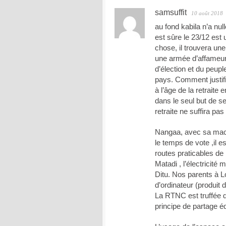
samsuffit
10 août 2018
au fond kabila n’a nu
est sûre le 23/12 est 
chose, il trouvera une 
une armée d’affameur
d’élection et du peup
pays. Comment justifi
à l’âge de la retraite
dans le seul but de s
retraite ne suffira pa
Nangaa, avec sa mach
le temps de vote ,il e
routes praticables d
Matadi , l’électricit
Ditu. Nos parents à L
d’ordinateur (produit
La RTNC est truffée de
principe de partage é