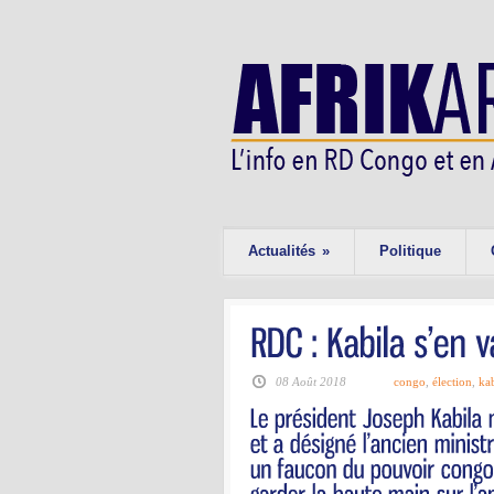
Actualités
»
Politique
08 Août 2018
congo
,
élection
,
kab