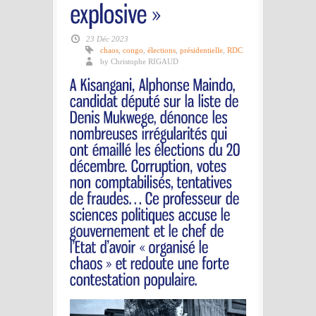
23 Déc 2023
chaos
,
congo
,
élections
,
présidentielle
,
RDC
by Christophe RIGAUD