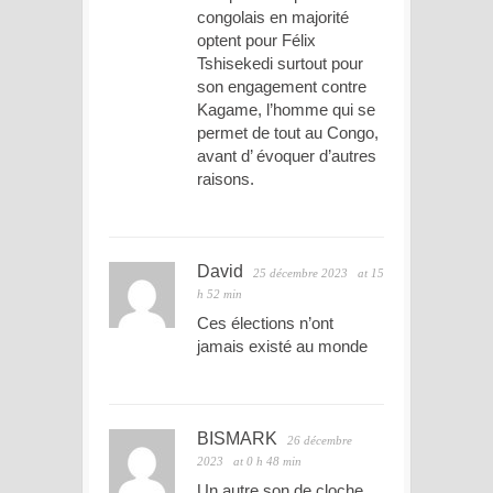
congolais en majorité
optent pour Félix
Tshisekedi surtout pour
son engagement contre
Kagame, l’homme qui se
permet de tout au Congo,
avant d’ évoquer d’autres
raisons.
David
25 décembre 2023
at 15
h 52 min
Ces élections n’ont
jamais existé au monde
BISMARK
26 décembre
2023
at 0 h 48 min
Un autre son de cloche