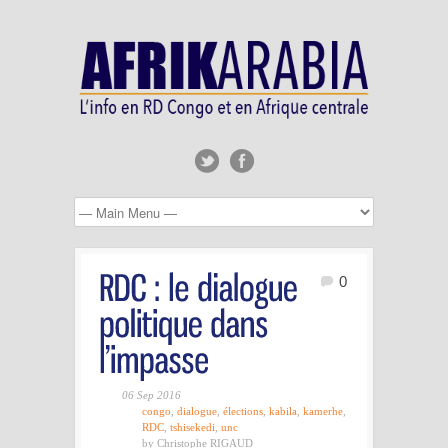
0
06 Sep 2016
congo
,
dialogue
,
élections
,
kabila
,
kamerhe
,
RDC
,
tshisekedi
,
unc
by Christophe RIGAUD