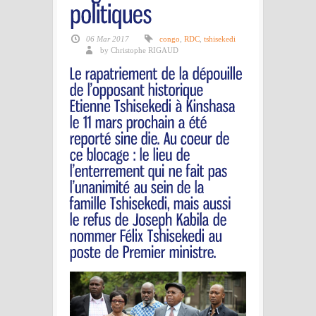
06 Mar 2017
congo
,
RDC
,
tshisekedi
by Christophe RIGAUD