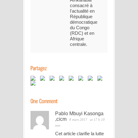
consacré à
l'actualité en
République
démocratique
du Congo
(RDC) et en
Afrique
centrale.
Pablo Mbuyi Kasonga
,cicm
8 mars 2017
at 17 h 10
min
Cet article clarifie la lutte