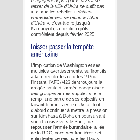
l’engagement pris par le M23 à se
retirer de la ville d’Uvira ne suffit pas
», et que les rebelles «
doivent
immédiatement se retirer à 75km
d’Uvira
», c’est-à-dire jusqu’à
Kamanyola, la position qu’ils
contrôlaient depuis février 2025.
L’implication de Washington et ses
multiples avertissements, suffiront-ils
à faire reculer les rebelles ? Pour
l’instant, l’AFC/M23 tient toujours la
dragée haute à l’armée congolaise et
ses groupes armés supplétifs, et a
rempli une partie de ses objectifs en
faisant tomber la ville d’Uvira. Tout
d’abord continuer à mettre la pression
sur Kinshasa à Doha en poursuivant
son offensive vers le Sud ; puis
repousser l’armée burundaise, alliée
de la RDC, dans ses frontières : et
enfin tenter de rejoindre les Hauts