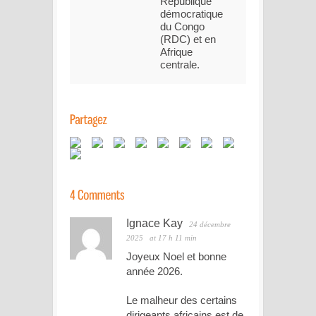
République
démocratique
du Congo
(RDC) et en
Afrique
centrale.
Ignace Kay
24 décembre
2025
at 17 h 11 min
Joyeux Noel et bonne
année 2026.
Le malheur des certains
dirigeants africains est de