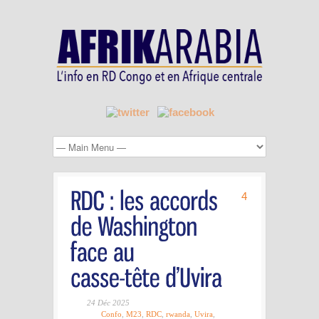
4
24 Déc 2025
Confo
,
M23
,
RDC
,
rwanda
,
Uvira
,