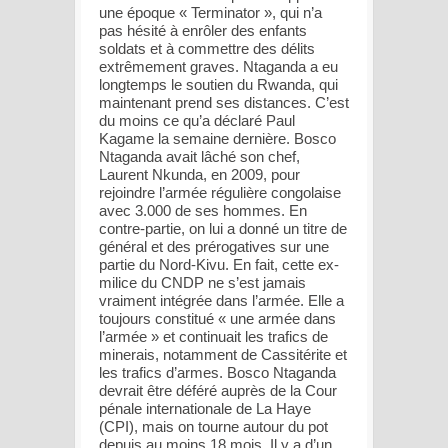
une époque « Terminator », qui n’a
pas hésité à enrôler des enfants
soldats et à commettre des délits
extrêmement graves. Ntaganda a eu
longtemps le soutien du Rwanda, qui
maintenant prend ses distances. C’est
du moins ce qu’a déclaré Paul
Kagame la semaine dernière. Bosco
Ntaganda avait lâché son chef,
Laurent Nkunda, en 2009, pour
rejoindre l’armée régulière congolaise
avec 3.000 de ses hommes. En
contre-partie, on lui a donné un titre de
général et des prérogatives sur une
partie du Nord-Kivu. En fait, cette ex-
milice du CNDP ne s’est jamais
vraiment intégrée dans l’armée. Elle a
toujours constitué « une armée dans
l’armée » et continuait les trafics de
minerais, notamment de Cassitérite et
les trafics d’armes. Bosco Ntaganda
devrait être déféré auprès de la Cour
pénale internationale de La Haye
(CPI), mais on tourne autour du pot
depuis au moins 18 mois. Il y a d’un