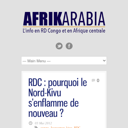
0
03 Mai 2012
congo
,
Jacquemot
,
kivu
,
RDC