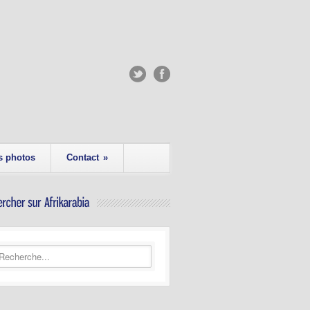
s photos
Contact
»