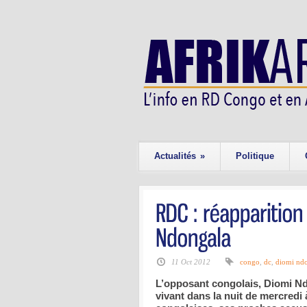
Actualités
»
Politique
11 Oct 2012
congo
,
dc
,
diomi nd
L’opposant congolais, Diomi Ndo
vivant dans la nuit de mercredi 