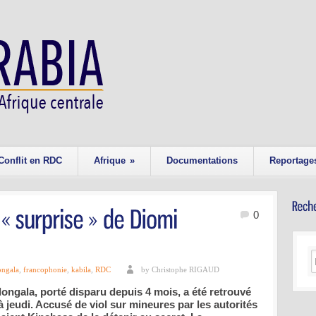
Conflit en RDC
Afrique
»
Documentations
Reportage
0
ongala
,
francophonie
,
kabila
,
RDC
by Christophe RIGAUD
ngala, porté disparu depuis 4 mois, a été retrouvé
à jeudi. Accusé de viol sur mineures par les autorités