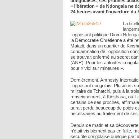
congolaises, ses proches accusa
« libération » de Ndongala ne do
24 heures avant l’ouverture du
La fice
lanceme
l’opposant politique Diomi Ndongal
la Démocratie Chrétienne a été ret
Matadi, dans un quartier de Kinshas
condamnation de l’opposition con
se trouvait enfermé au secret da
(ANR). Pour les autorités congola
pour « viol sur mineures ».
Dernièrement, Amnesty Internation
l’opposant congolais. Plusieurs so
militaire de Tchatchi, puis à la tr
renseignement, à Kinshasa, où il 
certains de ses proches, affirmaie
aurait perdu beaucoup de poids car
nécessaires au traitement de ses 
Depuis ce matin et sa découverte 
n’était visiblement pas en fuite, 
sécurité congolaise quelque part 