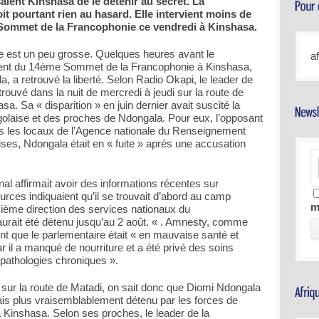
ient Kinshasa de le détenir au secret. La
it pourtant rien au hasard. Elle intervient moins de
 Sommet de la Francophonie ce vendredi à Kinshasa.
lle est un peu grosse. Quelques heures avant le
a
nt du 14ème Sommet de la Francophonie à Kinshasa,
a, a retrouvé la liberté. Selon Radio Okapi, le leader de
rouvé dans la nuit de mercredi à jeudi sur la route de
a. Sa « disparition » en juin dernier avait suscité la
golaise et des proches de Ndongala. Pour eux, l’opposant
ns les locaux de l’Agence nationale du Renseignement
ises, Ndongala était en « fuite » après une accusation
al affirmait avoir des informations récentes sur
urces indiquaient qu’il se trouvait d’abord au camp
m
oisième direction des services nationaux du
aurait été détenu jusqu’au 2 août. « . Amnesty, comme
nt que le parlementaire était « en mauvaise santé et
 il a manqué de nourriture et a été privé des soins
pathologies chroniques ».
sur la route de Matadi, on sait donc que Diomi Ndongala
mais plus vraisemblablement détenu par les forces de
à Kinshasa. Selon ses proches, le leader de la