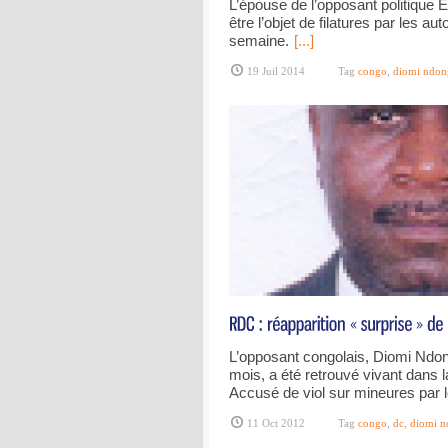
L’épouse de l’opposant politique
être l’objet de filatures par les a
semaine.
[...]
19 Juil 2014
Tag
congo
,
diomi ndon
L’opposant congolais, Diomi Ndon
mois, a été retrouvé vivant dans l
Accusé de viol sur mineures par l
11 Oct 2012
Tag
congo
,
dc
,
diomi n