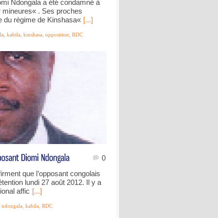
omi Ndongala a été condamné à
ur mineures« . Ses proches
ue du régime de Kinshasa«
[...]
la
,
kabila
,
kinshasa
,
opposition
,
RDC
0
irment que l’opposant congolais
ention lundi 27 août 2012. Il y a
onal affic
[...]
 ndongala
,
kabila
,
RDC