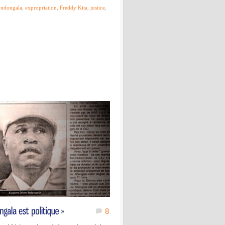
 ndongala
,
expropriation
,
Freddy Kita
,
justice
,
8