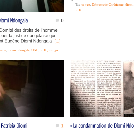
Tag
congo
,
Démocratie Chrétienne
,
diomi
RDC
0
 Comité des droits de l’homme
uer la justice congolaise qui
ant Eugène Diomi Ndongala
[...]
enne
,
diomi ndongala
,
ONU
,
RDC; Congo
1