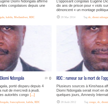
 Eugène Diomi Ndongala affirme
L’opposant congolais Eugène Di
utorités congolaises depuis une
dix ans de prison pour « viols s
dénoncent « un montage politiq
gala
,
kabila
,
Mwilambwe
,
RDC
28 Mar 2014
Tag
dc
,
diomi ndonga
0
gala, porté disparu depuis 4
Plusieurs sources à Kinshasa aff
a nuit de mercredi à jeudi.
Diomi Ndongala serait mort en dét
es autorités congo
[...]
quelques jours, Amnesty Internati
dongala
,
francophonie
,
kabila
,
RDC
28 Août 2012
Tag
congo
,
dc
,
diomi