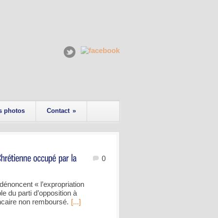
s photos
Contact
»
0
énoncent « l’expropriation
ble du parti d’opposition à
ncaire non remboursé.
[...]