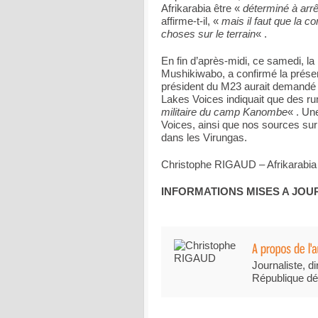
Afrikarabia être «
déterminé à arr
affirme-t-il, «
mais il faut que la c
choses sur le terrain
« .
En fin d’après-midi, ce samedi, la
Mushikiwabo, a confirmé la prés
président du M23 aurait demandé 
Lakes Voices indiquait que des 
militaire du camp Kanombe
« . Un
Voices, ainsi que nos sources sur
dans les Virungas.
Christophe RIGAUD – Afrikarabia
INFORMATIONS MISES A JOU
Journaliste, di
République dé