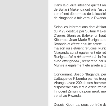
Dans la guerre intestine qui fait r
de Sultani Makenga ont pris l’as
contrôlent désormais de la locali
de Ntaganda à fuir vers le Rwanda
Selon les informations dont Afrika
du M23 destitué par Sultani Make
D’après Stanislas Baleke, un haut
Kibumba, Jean-Marie Runiga aurai
Rwanda et d’être ensuite arrêté. 
maison où s’étaient réfugiés Runi
Ntaganda aurait également été re
Runiga a été «
désarmé
» à la fro
avec Ntangada
« , recherché par l
Muhire a également été arrêté à 
Concernant, Bosco Ntaganda, peu d
L’attaque de Kibumba par les troup
Virunga, avec 200 de ses hommes
disposerait plus «
que d’une trenta
Innocent Zimurinda pour mort, ma
serait au Rwanda.
Depuis Kibumba, sous contrôle de