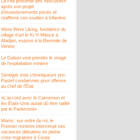
La Fifa présente des «excuses»
après son projet
d'investissements privés et
réaffirme son soutien à Infantino
Were Were Liking, fondatrice du
village d'art le Ki-Yi Mbock à
Abidjan, expose à la Biennale de
Venise
Le Gabon veut prendre le virage
de l'exploitation minière
Sénégal: trois chroniqueurs pro-
Pastef condamnés pour offense
au chef de l'État
«L'accord avec le Cameroun et
les États-Unis aurait dû être ratifié
par le Parlement»
Maroc: sur ordre du roi, le
Premier ministre interrompt ses
vacances débutées en pleine
crise migratoire à Ceuta