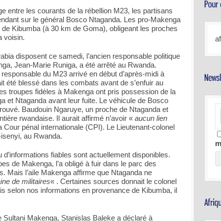
age entre les courants de la rébellion M23, les partisans
cendant sur le général Bosco Ntaganda. Les pro-Makenga
té de Kibumba (à 30 km de Goma), obligeant les proches
 voisin.
a
rabia disposent ce samedi, l’ancien responsable politique
nga, Jean-Marie Runiga, a été arrêté au Rwanda.
 responsable du M23 arrivé en début d’après-midi à
t été blessé dans les combats avant de s’enfuir au
Les troupes fidèles à Makenga ont pris possession de la
ga et Ntaganda avant leur fuite. Le véhicule de Bosco
trouvé. Baudouin Ngaruye, un proche de Ntaganda et
ntière rwandaise. Il aurait affirmé n’avoir «
aucun lien
a Cour pénal internationale (CPI). Le Lieutenant-colonel
Gisenyi, au Rwanda.
m
’informations fiables sont actuellement disponibles.
es de Makenga, l’a obligé à fuir dans le parc des
. Mais l’aile Makenga affirme que Ntaganda ne
ine de militaires
« . Certaines sources donnait le colonel
is selon nos informations en provenance de Kibumba, il
 Sultani Makenga, Stanislas Baleke a déclaré à