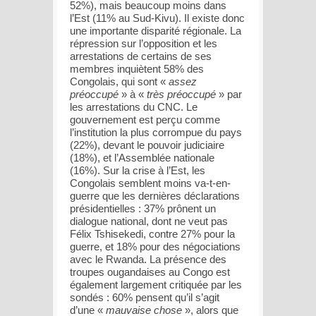
52%), mais beaucoup moins dans
l’Est (11% au Sud-Kivu). Il existe donc
une importante disparité régionale. La
répression sur l’opposition et les
arrestations de certains de ses
membres inquiètent 58% des
Congolais, qui sont «
assez
préoccupé
» à «
très préoccupé
» par
les arrestations du CNC. Le
gouvernement est perçu comme
l’institution la plus corrompue du pays
(22%), devant le pouvoir judiciaire
(18%), et l’Assemblée nationale
(16%). Sur la crise à l’Est, les
Congolais semblent moins va-t-en-
guerre que les dernières déclarations
présidentielles : 37% prônent un
dialogue national, dont ne veut pas
Félix Tshisekedi, contre 27% pour la
guerre, et 18% pour des négociations
avec le Rwanda. La présence des
troupes ougandaises au Congo est
également largement critiquée par les
sondés : 60% pensent qu’il s’agit
d’une «
mauvaise chose
», alors que