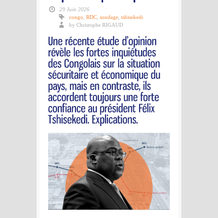
29 Juin 2026
congo
,
RDC
,
sondage
,
tshisekedi
by Christophe RIGAUD