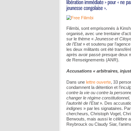
Filimbi, sont emprisonnés à Kinsh
organisé, avec une trentaine d’act
sur le thème «
Jeunesse et Citoy
de l’Etat
» et soutenu par l’agence
les deux militants ont été transfé
après avoir passé presque deux m
de Renseignements (ANR).
Accusations « arbitraires, injus
Dans une
lettre ouverte
, 33 perso
condamnent la détention et l’incu
contre la vie ou contre la personne
changer le régime constitutionnel,
l’autorité de l’Etat
». Des accusati
indignes
» par les signataires. Par
chercheurs, Christoph Vogel, Chr
Berwouts, mais aussi le célèbre a
Reybrouck ou Claudy Siar, l’anim