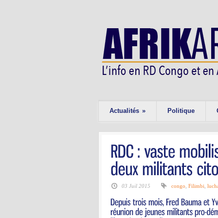
Actualités
»
Politique
03 Juil 2015
congo
,
Filimbi
,
luch