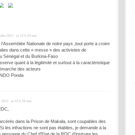
uillet 2015
at 13 h 24 min
e l’Assemblée Nationale de notre pays ,tout porte à croire
alies dans cette « messe » des activistes de
u Sénégal et du Burkina-Faso
rve quant à la légitimité et surtout à la caractéristique
 démarche des acteurs
ENDO Ponda
et 2015
at 10 h 56 min
 RDC,
carcérés dans la Prison de Makala, sont coupables des
 Si les infractions ne sont pas établies, je demande à la
a personne du Chef d’Etat de la RDC d’instruire les