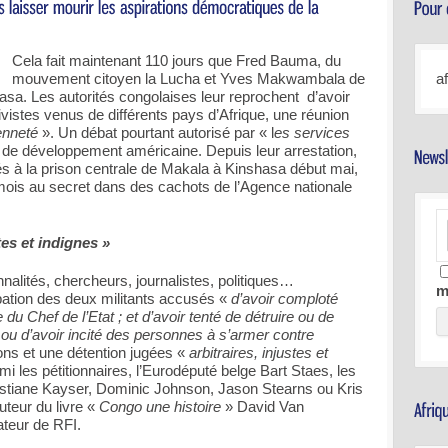
Cela fait maintenant 110 jours que Fred Bauma, du
mouvement citoyen la Lucha et Yves Makwambala de
a
asa. Les autorités congolaises leur reprochent d’avoir
ivistes venus de différents pays d’Afrique, une réunion
enneté
». Un débat pourtant autorisé par « l
es services
 de développement américaine. Depuis leur arrestation,
rés à la prison centrale de Makala à Kinshasa début mai,
ois au secret dans des cachots de l’Agence nationale
tes et indignes »
nnalités, chercheurs, journalistes, politiques…
m
lpation des deux militants accusés «
d’avoir comploté
 du Chef de l’Etat ; et d’avoir tenté de détruire ou de
 ou d’avoir incité des personnes à s’armer contre
ons et une détention jugées «
arbitraires, injustes et
mi les pétitionnaires, l’Eurodéputé belge Bart Staes, les
istiane Kayser, Dominic Johnson, Jason Stearns ou Kris
uteur du livre «
Congo une histoire
» David Van
ateur de RFI.