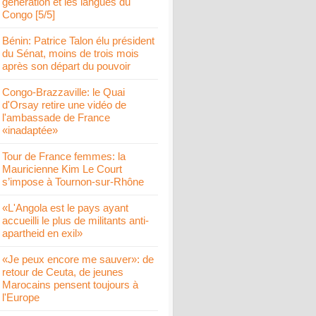
génération et les langues du
Congo [5/5]
Bénin: Patrice Talon élu président
du Sénat, moins de trois mois
après son départ du pouvoir
Congo-Brazzaville: le Quai
d'Orsay retire une vidéo de
l'ambassade de France
«inadaptée»
Tour de France femmes: la
Mauricienne Kim Le Court
s’impose à Tournon-sur-Rhône
«L'Angola est le pays ayant
accueilli le plus de militants anti-
apartheid en exil»
«Je peux encore me sauver»: de
retour de Ceuta, de jeunes
Marocains pensent toujours à
l'Europe