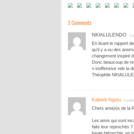
NKIALULENDO
3 j
En lisant le rapport d
qu’il y a eu des anom
changement inspiré d
Donc beaucoup de resse
« inoffensive »de la
Théophile NKIALUL
Kabedi Ngolu
4 juill
Chers ami(e)s de la
Les amis qui sont in
faits leur reprochés ?
haute hiérarchie, en l