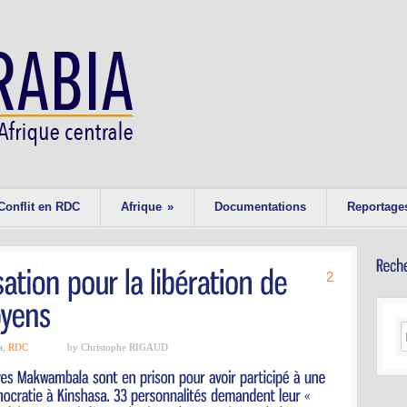
Conflit en RDC
Afrique
»
Documentations
Reportage
2
a
,
RDC
by Christophe RIGAUD