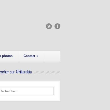
s photos
Contact
»