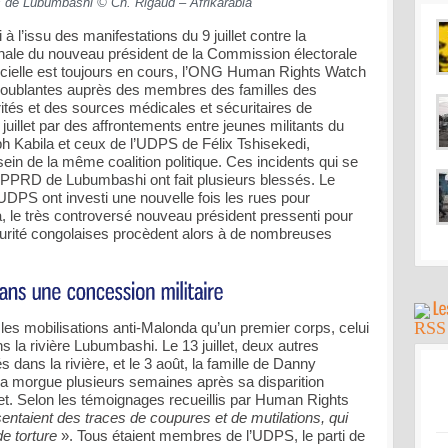
s de Lubumbashi © Ch. Rigaud – Afrikarabia
 l’issu des manifestations du 9 juillet contre la
onale du nouveau président de la Commission électorale
icielle est toujours en cours, l’ONG Human Rights Watch
s troublantes auprès des membres des familles des
rités et des sources médicales et sécuritaires de
illet par des affrontements entre jeunes militants du
h Kabila et ceux de l’UDPS de Félix Tshisekedi,
sein de la même coalition politique. Ces incidents qui se
u PPRD de Lubumbashi ont fait plusieurs blessés. Le
UDPS ont investi une nouvelle fois les rues pour
 le très controversé nouveau président pressenti pour
curité congolaises procèdent alors à de nombreuses
rès les mobilisations anti-Malonda qu’un premier corps, celui
la rivière Lubumbashi. Le 13 juillet, deux autres
dans la rivière, et le 3 août, la famille de Danny
la morgue plusieurs semaines après sa disparition
let. Selon les témoignages recueillis par Human Rights
entaient des traces de coupures et de mutilations, qui
de torture
». Tous étaient membres de l’UDPS, le parti de