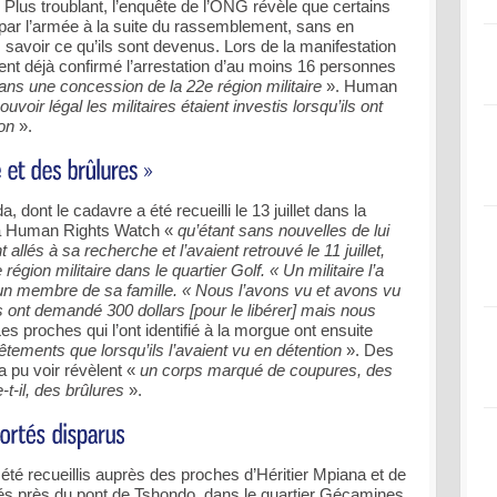
. Plus troublant, l’enquête de l’ONG révèle que certains
par l’armée à la suite du rassemblement, sans en
savoir ce qu’ils sont devenus. Lors de la manifestation
aient déjà confirmé l’arrestation d’au moins 16 personnes
ans une concession de la 22e région militaire
». Human
ouvoir légal les militaires étaient investis lorsqu’ils ont
on
».
ont le cadavre a été recueilli le 13 juillet dans la
é à Human Rights Watch «
qu’étant sans nouvelles de lui
allés à sa recherche et l’avaient retrouvé le 11 juillet,
égion militaire dans le quartier Golf. « Un militaire l’a
mé un membre de sa famille. « Nous l’avons vu et avons vu
us ont demandé 300 dollars [pour le libérer] mais nous
es proches qui l’ont identifié à la morgue ont ensuite
ements que lorsqu’ils l’avaient vu en détention
». Des
 pu voir révèlent «
un corps marqué de coupures, des
t-il, des brûlures
».
é recueillis auprès des proches d’Héritier Mpiana et de
s près du pont de Tshondo, dans le quartier Gécamines.