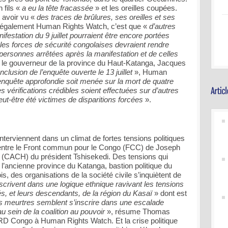
 fils «
a eu la tête fracassée
» et les oreilles coupées.
 avoir vu «
des traces de brûlures, ses oreilles et ses
e également Human Rights Watch, c’est que «
d’autres
festation du 9 juillet pourraient être encore portées
les forces de sécurité congolaises devraient rendre
personnes arrêtées après la manifestation et de celles
 le gouverneur de la province du Haut-Katanga, Jacques
nclusion de l’enquête ouverte le 13 juillet
», Human
enquête approfondie soit menée sur la mort de quatre
s vérifications crédibles soient effectuées sur d’autres
ut-être été victimes de disparitions forcées
».
erviennent dans un climat de fortes tensions politiques
r entre le Front commun pour le Congo (FCC) de Joseph
 (CACH) du président Tshisekedi. Des tensions qui
l’ancienne province du Katanga, bastion politique du
, des organisations de la société civile s’inquiètent de
nscrivent dans une logique ethnique ravivant les tensions
és, et leurs descendants, de la région du Kasaï
» dont est
 meurtres semblent s’inscrire dans une escalade
au sein de la coalition au pouvoir
», résume Thomas
 RD Congo à Human Rights Watch. Et la crise politique