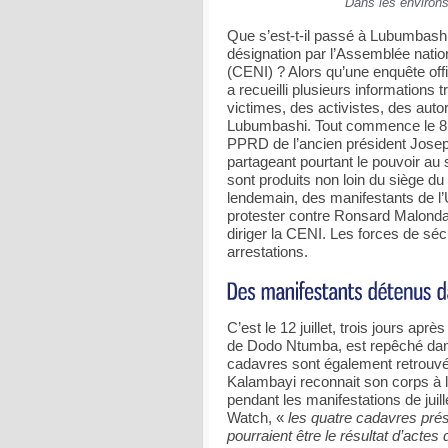
Dans les environ
Que s’est-t-il passé à Lubumbashi à
désignation par l’Assemblée nati
(CENI) ? Alors qu’une enquête off
a recueilli plusieurs information
victimes, des activistes, des auto
Lubumbashi. Tout commence le 8 ju
PPRD de l’ancien président Josep
partageant pourtant le pouvoir au 
sont produits non loin du siège d
lendemain, des manifestants de l’
protester contre Ronsard Malonda,
diriger la CENI. Les forces de sé
arrestations.
C’est le 12 juillet, trois jours ap
de Dodo Ntumba, est repêché dans 
cadavres sont également retrouvés 
Kalambayi reconnait son corps à 
pendant les manifestations de juil
Watch, «
les quatre cadavres prés
pourraient être le résultat d’actes 