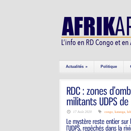
Actualités
»
Politique
17 Août 2020
congo
,
katanga
,
lu