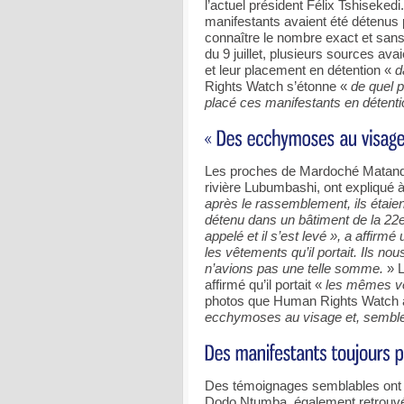
l’actuel président Félix Tshisekedi
manifestants avaient été détenus 
connaître le nombre exact et sans 
du 9 juillet, plusieurs sources av
et leur placement en détention «
d
Rights Watch s’étonne «
de quel p
placé ces manifestants en détenti
Les proches de Mardoché Matanda, d
rivière Lubumbashi, ont expliqu
après le rassemblement, ils étaient 
détenu dans un bâtiment de la 22e r
appelé et il s’est levé », a affir
les vêtements qu’il portait. Ils no
n’avions pas une telle somme.
» L
affirmé qu’il portait «
les mêmes vêt
photos que Human Rights Watch a
ecchymoses au visage et, semble-
Des témoignages semblables ont ét
Dodo Ntumba, également retrouvé