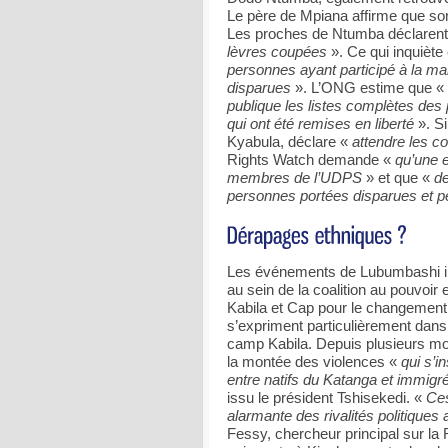
Le père de Mpiana affirme que son
Les proches de Ntumba déclarent
lèvres coupées
». Ce qui inquièt
personnes ayant participé à la mani
disparues
». L’ONG estime que «
publique les listes complètes des 
qui ont été remises en liberté
». Si
Kyabula, déclare «
attendre les co
Rights Watch demande «
qu’une 
membres de l’UDPS
» et que «
de
personnes portées disparues et pe
Les événements de Lubumbashi int
au sein de la coalition au pouvoi
Kabila et Cap pour le changement
s’expriment particulièrement dans 
camp Kabila. Depuis plusieurs mois
la montée des violences «
qui s’i
entre natifs du Katanga et immigr
issu le président Tshisekedi. «
Ces
alarmante des rivalités politiques 
Fessy, chercheur principal sur la