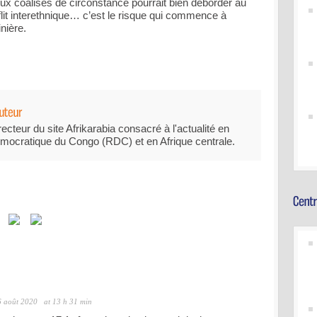
ux coalisés de circonstance pourrait bien déborder au
lit interethnique… c’est le risque qui commence à
nière.
recteur du site Afrikarabia consacré à l'actualité en
mocratique du Congo (RDC) et en Afrique centrale.
6 août 2020
at 13 h 31 min