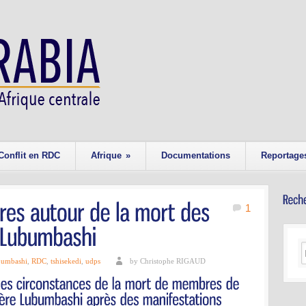
Conflit en RDC
Afrique
»
Documentations
Reportage
1
bumbashi
,
RDC
,
tshisekedi
,
udps
by Christophe RIGAUD