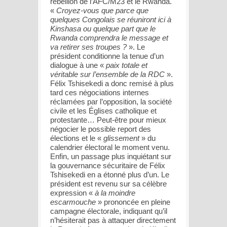
rébellion de l’AFC/M23 et le Rwanda.
«
Croyez-vous que parce que
quelques Congolais se réuniront ici à
Kinshasa ou quelque part que le
Rwanda comprendra le message et
va retirer ses troupes ?
». Le
président conditionne la tenue d’un
dialogue à une «
paix totale et
véritable sur l’ensemble de la RDC
».
Félix Tshisekedi a donc remisé à plus
tard ces négociations internes
réclamées par l’opposition, la société
civile et les Églises catholique et
protestante… Peut-être pour mieux
négocier le possible report des
élections et le «
glissement
» du
calendrier électoral le moment venu.
Enfin, un passage plus inquiétant sur
la gouvernance sécuritaire de Félix
Tshisekedi en a étonné plus d’un. Le
président est revenu sur sa célèbre
expression «
à la moindre
escarmouche
» prononcée en pleine
campagne électorale, indiquant qu’il
n’hésiterait pas à attaquer directement