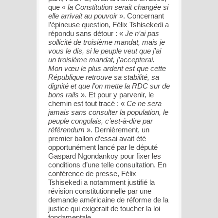
que «
la Constitution serait changée si
elle arrivait au pouvoir
». Concernant
l’épineuse question, Félix Tshisekedi a
répondu sans détour : «
Je n’ai pas
sollicité de troisième mandat, mais je
vous le dis, si le peuple veut que j’ai
un troisième mandat, j’accepterai.
Mon vœu le plus ardent est que cette
République retrouve sa stabilité, sa
dignité et que l’on mette la RDC sur de
bons rails
». Et pour y parvenir, le
chemin est tout tracé : «
Ce ne sera
jamais sans consulter la population, le
peuple congolais, c’est-à-dire par
référendum
». Dernièrement, un
premier ballon d’essai avait été
opportunément lancé par le député
Gaspard Ngondankoy pour fixer les
conditions d’une telle consultation. En
conférence de presse, Félix
Tshisekedi a notamment justifié la
révision constitutionnelle par une
demande américaine de réforme de la
justice qui exigerait de toucher la loi
fondamentale.