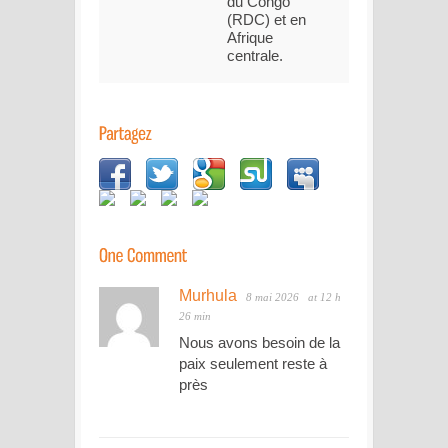
du Congo
(RDC) et en
Afrique
centrale.
Murhula
8 mai 2026
at 12 h
26 min
Nous avons besoin de la
paix seulement reste à
près