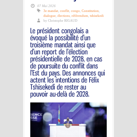
07 Mai 2026
3e mandat
,
conflit
,
congo
,
Constitution
,
dialogue
,
élections
,
référendum
,
tshisekedi
by Christophe RIGAUD