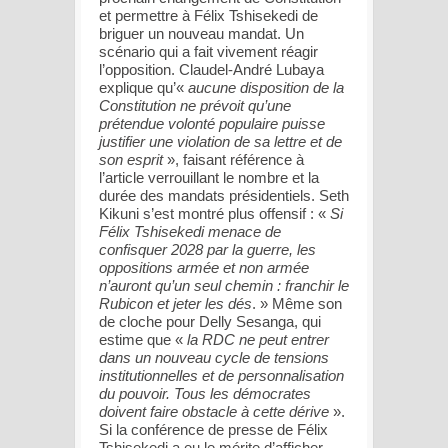
et permettre à Félix Tshisekedi de
briguer un nouveau mandat. Un
scénario qui a fait vivement réagir
l’opposition. Claudel-André Lubaya
explique qu’«
aucune disposition de la
Constitution ne prévoit qu’une
prétendue volonté populaire puisse
justifier une violation de sa lettre et de
son esprit
», faisant référence à
l’article verrouillant le nombre et la
durée des mandats présidentiels. Seth
Kikuni s’est montré plus offensif : «
Si
Félix Tshisekedi menace de
confisquer 2028 par la guerre, les
oppositions armée et non armée
n’auront qu’un seul chemin : franchir le
Rubicon et jeter les dés
. » Même son
de cloche pour Delly Sesanga, qui
estime que «
la RDC ne peut entrer
dans un nouveau cycle de tensions
institutionnelles et de personnalisation
du pouvoir. Tous les démocrates
doivent faire obstacle à cette dérive
».
Si la conférence de presse de Félix
Tshisekedi a eu le mérite d’afficher