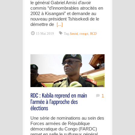
le général Gabriel Amisi d’avoir
commis “d’innombrables atrocités en
2002 à Kisangani” et demande au
nouveau président Tshisekedi de le
démettre de
[...]
15 Mai 2019
Tag
Amisi
,
congo
,
RCD
1
Une série de nominations au sein des
Forces armées de République
démocratique du Congo (FARDC)
remet en selle le sulfureux général