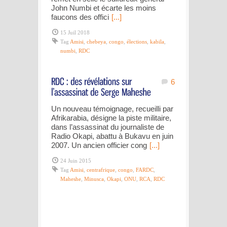
John Numbi et écarte les moins
faucons des offici
[...]
15 Juil 2018
Tag
Amisi
,
chebeya
,
congo
,
élections
,
kabila
,
numbi
,
RDC
6
Un nouveau témoignage, recueilli par
Afrikarabia, désigne la piste militaire,
dans l’assassinat du journaliste de
Radio Okapi, abattu à Bukavu en juin
2007. Un ancien officier cong
[...]
24 Juin 2015
Tag
Amisi
,
centrafrique
,
congo
,
FARDC
,
Maheshe
,
Minusca
,
Okapi
,
ONU
,
RCA
,
RDC