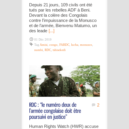
Depuis 21 jours, 109 civils ont été
tués par les rebelles ADF à Beni.
Devant la colère des Congolais
contre l’impuissance de la Monusco
et de l’armée, Bienvenu Matumo, un
des leade
[...]
01 Déc 2019
Tag
Amisi
,
congo
,
FARDC
,
lucha
,
monusco
,
numbi
,
RDC
,
tshisekedi
2
Human Rights Watch (HWR) accuse