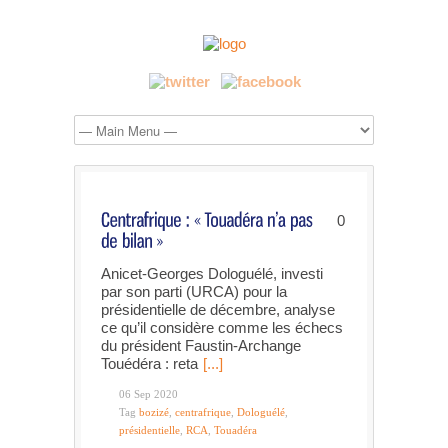
0
Anicet-Georges Dologuélé, investi
par son parti (URCA) pour la
présidentielle de décembre, analyse
ce qu’il considère comme les échecs
du président Faustin-Archange
Touédéra : reta
[...]
06 Sep 2020
Tag
bozizé
,
centrafrique
,
Dologuélé
,
présidentielle
,
RCA
,
Touadéra