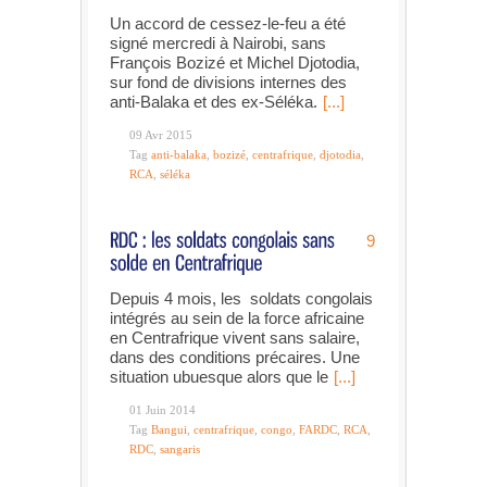
Un accord de cessez-le-feu a été
signé mercredi à Nairobi, sans
François Bozizé et Michel Djotodia,
sur fond de divisions internes des
anti-Balaka et des ex-Séléka.
[...]
09 Avr 2015
Tag
anti-balaka
,
bozizé
,
centrafrique
,
djotodia
,
RCA
,
séléka
9
Depuis 4 mois, les soldats congolais
intégrés au sein de la force africaine
en Centrafrique vivent sans salaire,
dans des conditions précaires. Une
situation ubuesque alors que le
[...]
01 Juin 2014
Tag
Bangui
,
centrafrique
,
congo
,
FARDC
,
RCA
,
RDC
,
sangaris