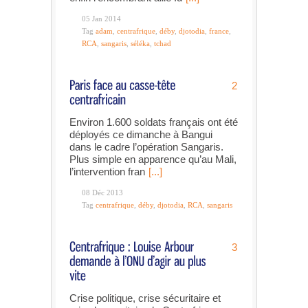
05 Jan 2014
Tag
adam
,
centrafrique
,
déby
,
djotodia
,
france
,
RCA
,
sangaris
,
séléka
,
tchad
2
Environ 1.600 soldats français ont été
déployés ce dimanche à Bangui
dans le cadre l’opération Sangaris.
Plus simple en apparence qu’au Mali,
l’intervention fran
[...]
08 Déc 2013
Tag
centrafrique
,
déby
,
djotodia
,
RCA
,
sangaris
3
Crise politique, crise sécuritaire et