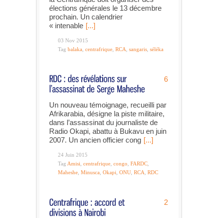
élections générales le 13 décembre
prochain. Un calendrier
« intenable
[...]
03 Nov 2015
Tag
balaka
,
centrafrique
,
RCA
,
sangaris
,
séléka
6
Un nouveau témoignage, recueilli par
Afrikarabia, désigne la piste militaire,
dans l’assassinat du journaliste de
Radio Okapi, abattu à Bukavu en juin
2007. Un ancien officier cong
[...]
24 Juin 2015
Tag
Amisi
,
centrafrique
,
congo
,
FARDC
,
Maheshe
,
Minusca
,
Okapi
,
ONU
,
RCA
,
RDC
2