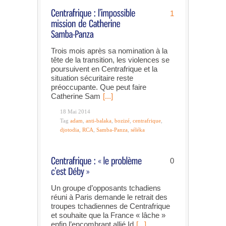
1
Trois mois après sa nomination à la
tête de la transition, les violences se
poursuivent en Centrafrique et la
situation sécuritaire reste
préoccupante. Que peut faire
Catherine Sam
[...]
18 Mai 2014
Tag
adam
,
anti-balaka
,
bozizé
,
centrafrique
,
djotodia
,
RCA
,
Samba-Panza
,
séléka
0
Un groupe d’opposants tchadiens
réuni à Paris demande le retrait des
troupes tchadiennes de Centrafrique
et souhaite que la France « lâche »
enfin l’encombrant allié Id
[...]