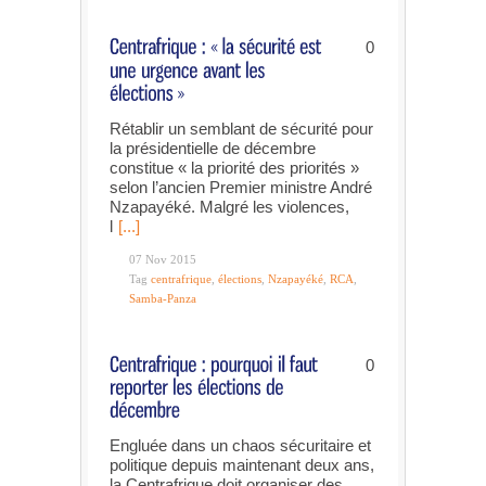
0
Rétablir un semblant de sécurité pour
la présidentielle de décembre
constitue « la priorité des priorités »
selon l’ancien Premier ministre André
Nzapayéké. Malgré les violences,
l
[...]
07 Nov 2015
Tag
centrafrique
,
élections
,
Nzapayéké
,
RCA
,
Samba-Panza
0
Engluée dans un chaos sécuritaire et
politique depuis maintenant deux ans,
la Centrafrique doit organiser des