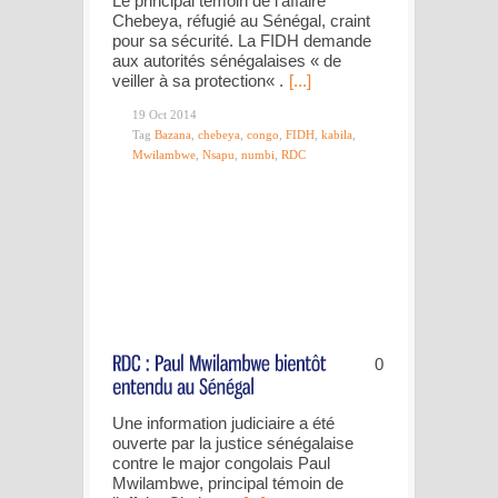
Le principal témoin de l’affaire
Chebeya, réfugié au Sénégal, craint
pour sa sécurité. La FIDH demande
aux autorités sénégalaises « de
veiller à sa protection« .
[...]
19 Oct 2014
Tag
Bazana
,
chebeya
,
congo
,
FIDH
,
kabila
,
Mwilambwe
,
Nsapu
,
numbi
,
RDC
0
Une information judiciaire a été
ouverte par la justice sénégalaise
contre le major congolais Paul
Mwilambwe, principal témoin de