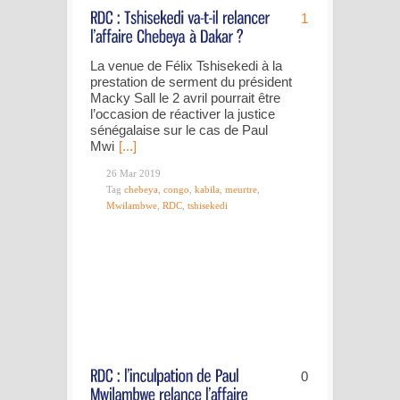
1
La venue de Félix Tshisekedi à la
prestation de serment du président
Macky Sall le 2 avril pourrait être
l’occasion de réactiver la justice
sénégalaise sur le cas de Paul
Mwi
[...]
26 Mar 2019
Tag
chebeya
,
congo
,
kabila
,
meurtre
,
Mwilambwe
,
RDC
,
tshisekedi
0