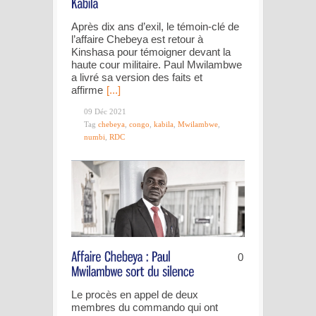
Après dix ans d’exil, le témoin-clé de
l’affaire Chebeya est retour à
Kinshasa pour témoigner devant la
haute cour militaire. Paul Mwilambwe
a livré sa version des faits et
affirme
[...]
09 Déc 2021
Tag
chebeya
,
congo
,
kabila
,
Mwilambwe
,
numbi
,
RDC
0
Le procès en appel de deux
membres du commando qui ont