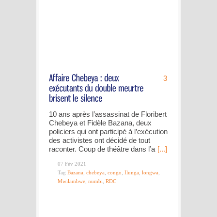
3
10 ans après l’assassinat de Floribert
Chebeya et Fidèle Bazana, deux
policiers qui ont participé à l’exécution
des activistes ont décidé de tout
raconter. Coup de théâtre dans l’a
[...]
07 Fév 2021
Tag
Bazana
,
chebeya
,
congo
,
Ilunga
,
longwa
,
Mwilambwe
,
numbi
,
RDC