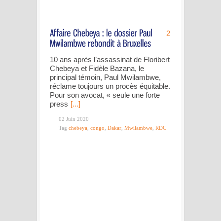
2
10 ans après l’assassinat de Floribert
Chebeya et Fidèle Bazana, le
principal témoin, Paul Mwilambwe,
réclame toujours un procès équitable.
Pour son avocat, « seule une forte
press
[...]
02 Juin 2020
Tag
chebeya
,
congo
,
Dakar
,
Mwilambwe
,
RDC