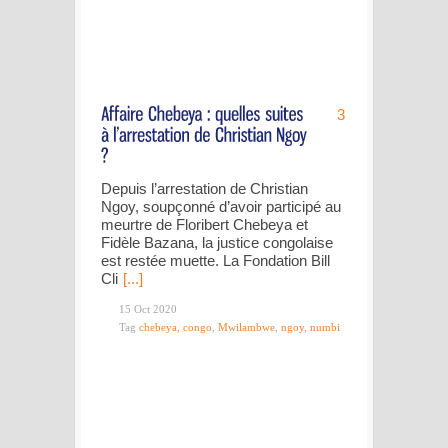
3
Depuis l’arrestation de Christian
Ngoy, soupçonné d’avoir participé au
meurtre de Floribert Chebeya et
Fidèle Bazana, la justice congolaise
est restée muette. La Fondation Bill
Cli
[...]
15 Oct 2020
Tag
chebeya
,
congo
,
Mwilambwe
,
ngoy
,
numbi