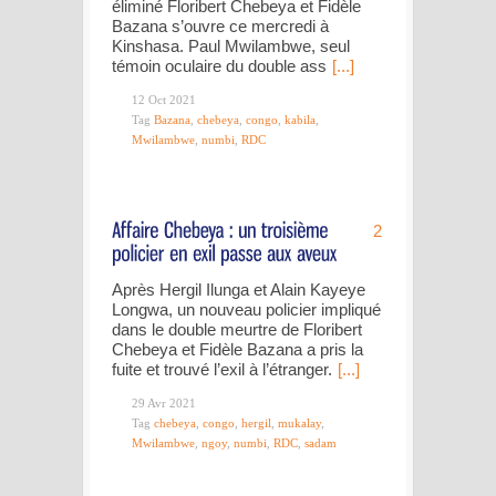
éliminé Floribert Chebeya et Fidèle
Bazana s’ouvre ce mercredi à
Kinshasa. Paul Mwilambwe, seul
témoin oculaire du double ass
[...]
12 Oct 2021
Tag
Bazana
,
chebeya
,
congo
,
kabila
,
Mwilambwe
,
numbi
,
RDC
2
Après Hergil Ilunga et Alain Kayeye
Longwa, un nouveau policier impliqué
dans le double meurtre de Floribert
Chebeya et Fidèle Bazana a pris la
fuite et trouvé l’exil à l’étranger.
[...]
29 Avr 2021
Tag
chebeya
,
congo
,
hergil
,
mukalay
,
Mwilambwe
,
ngoy
,
numbi
,
RDC
,
sadam