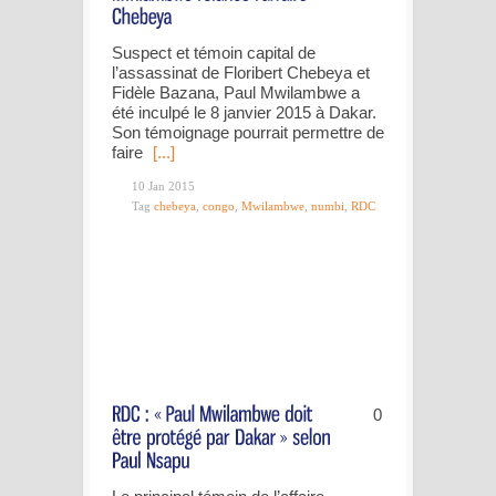
Suspect et témoin capital de
l’assassinat de Floribert Chebeya et
Fidèle Bazana, Paul Mwilambwe a
été inculpé le 8 janvier 2015 à Dakar.
Son témoignage pourrait permettre de
faire
[...]
10 Jan 2015
Tag
chebeya
,
congo
,
Mwilambwe
,
numbi
,
RDC
0