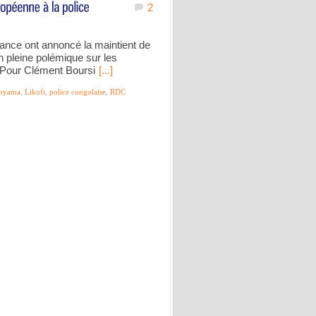
2
ance ont annoncé la maintient de
en pleine polémique sur les
. Pour Clément Boursi
[...]
nyama
,
Likofi
,
police congolaise
,
RDC