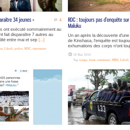
4
ses ont exécuté sommairement au
fait disparaître 7 autres au
Un an après la découverte d’un
lité entre mai et sep
[...]
de Kinshasa, l’enquête est toujou
exhumations des corps n’ont touj
na
,
Likofi
,
police
,
RDC
,
répression
18 Mar 2016
Tag
congo
,
fosse commune
,
HRW
,
Likofi