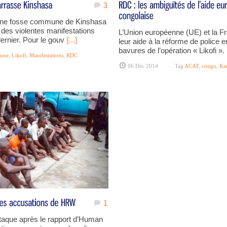
3
une fosse commune de Kinshasa
 des violentes manifestations
L’Union européenne (UE) et la Fr
dernier. Pour le gouv
[...]
leur aide à la réforme de police 
bavures de l’opération « Likofi »
mune
,
Likofi
,
Manifestations
,
RDC
06 Déc 2014
Tag
ACAT
,
congo
,
Ka
1
attaque après le rapport d’Human