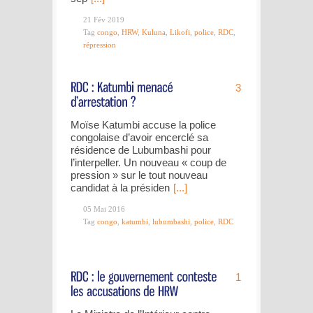
21 Fév 2019
Tag
congo
,
HRW
,
Kuluna
,
Likofi
,
police
,
RDC
,
répression
3
Moïse Katumbi accuse la police
congolaise d’avoir encerclé sa
résidence de Lubumbashi pour
l’interpeller. Un nouveau « coup de
pression » sur le tout nouveau
candidat à la présiden
[...]
05 Mai 2016
Tag
congo
,
katumbi
,
lubumbashi
,
police
,
RDC
1