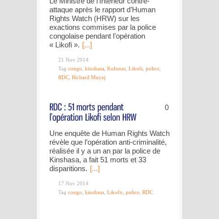
Le Ministre de l’Intérieur contre-
attaque après le rapport d’Human
Rights Watch (HRW) sur les
exactions commises par la police
congolaise pendant l’opération
« Likofi ».
[...]
21 Nov 2014
Tag
congo
,
kinshasa
,
Kulunas
,
Likofi
,
police
,
RDC
,
Richard Muyej
0
Une enquête de Human Rights Watch
révèle que l’opération anti-criminalité,
réalisée il y a un an par la police de
Kinshasa, a fait 51 morts et 33
disparitions.
[...]
17 Nov 2014
Tag
congo
,
kinshasa
,
Likofo
,
police
,
RDC