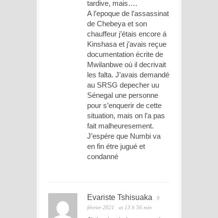
tardive, mais….
A l’epoque de l’assassinat
de Chebeya et son
chauffeur j’étais encore á
Kinshasa et j’avais reçue
documentation écrite de
Mwilanbwe oú il decrivait
les falta. J’avais demandé
au SRSG depecher uu
Sénegal une personne
pour s’enquerir de cette
situation, mais on l’a pas
fait malheuresement.
J’espére que Numbi va
en fin étre jugué et
condanné
Evariste Tshisuaka
9
février 2021
at 13 h 56 min