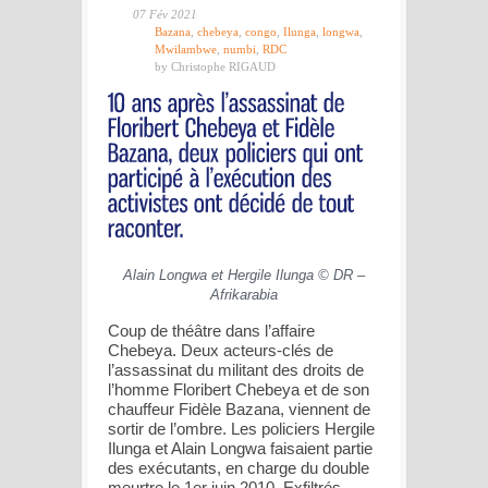
07 Fév 2021
Bazana
,
chebeya
,
congo
,
Ilunga
,
longwa
,
Mwilambwe
,
numbi
,
RDC
by Christophe RIGAUD
Alain Longwa et Hergile Ilunga © DR –
Afrikarabia
Coup de théâtre dans l’affaire
Chebeya. Deux acteurs-clés de
l’assassinat du militant des droits de
l’homme Floribert Chebeya et de son
chauffeur Fidèle Bazana, viennent de
sortir de l’ombre. Les policiers Hergile
Ilunga et Alain Longwa faisaient partie
des exécutants, en charge du double
meurtre le 1er juin 2010. Exfiltrés