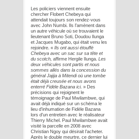
Les policiers viennent ensuite
chercher Flobert Chebeya qui
attendait toujours son rendez-vous
avec John Numbi. Ils l’amènent dans
un autre véhicule où se trouvaient le
lieutenant Bruno Soti, Doudou Ilunga
et Jacques Mugabo, qui était venu les
rejoindre. «
Ils ont aussi étouffé
Chebeya avec un sac sur sa tête et
du scotch,
affirme Hergile Ilunga.
Les
deux véhicules sont partis et nous
sommes allés dans la concession du
général Jajija à Mitendi où une tombe
était déjà creusée et nous avons
enterré Fidèle Bazana ici.
» Des
précisions qui rejoignent le
témoignage de Paul Mwilambwe, qui
avait déjà indiqué sur un schéma le
lieu d’inhumation de Fidèle Bazana
lors d’un entretien avec le réalisateur
Thierry Michel. Paul Mwilambwe avait
visité la parcelle en 2008 avec
Christian Ngoy qui désirait l’acheter.
Après le double meurtre, ce dernier lui