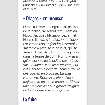
accueilli à notre arrivée à l’aéroport
pour nous amener à la ferme de John
Numbi
».
Dans la ferme katangaise du patron
de la police, se retrouvent Christian
Ngoy, Jacques Mugabo, Sadam et
Hergile Ilunga. «
La deuxième équipe
est venue nous rejoindre la semaine
suivante
» précise le policier, qui se
souvient ensuite être resté cinq mois
dans la ferme de John Numbi «
avant
qu’un colonel de la police des mines
soit contacté. Monsieur Félicien, qui
est aujourd’hui décédé, nous a trouvé
des postes en brousse. Luishia,
Kambove, Kolwezi… Nous étions
toujours en poste en brousse. C’était
une manière de nous garder éloigner
de tout, comme des otages.
»