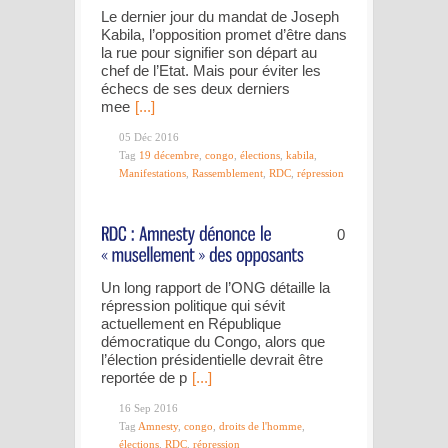
Le dernier jour du mandat de Joseph
Kabila, l’opposition promet d’être dans
la rue pour signifier son départ au
chef de l’Etat. Mais pour éviter les
échecs de ses deux derniers
mee
[...]
05 Déc 2016
Tag
19 décembre
,
congo
,
élections
,
kabila
,
Manifestations
,
Rassemblement
,
RDC
,
répression
0
Un long rapport de l’ONG détaille la
répression politique qui sévit
actuellement en République
démocratique du Congo, alors que
l’élection présidentielle devrait être
reportée de p
[...]
16 Sep 2016
Tag
Amnesty
,
congo
,
droits de l'homme
,
élections
,
RDC
,
répression