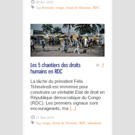
08 Avr 2020
Tag
Amnesty
,
congo
,
droits de l'homme
,
RDC
2
La tâche du président Félix
Tshisekedi est immense pour
construire un véritable Etat de droit en
République démocratique du Congo
(RDC). Les premiers signaux sont
encourageants, ma
[...]
21 Mar 2019
Tag
congo
,
droits de l'homme
,
RDC
,
tshisekedi