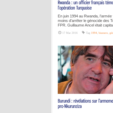
En juin 1994 au Rwanda, l’armée 
moins d’arrêter le génocide des T
FPR. Guillaume Ancel était capita
17 Mar 2016
Tag
1994
,
bisesero
,
gé