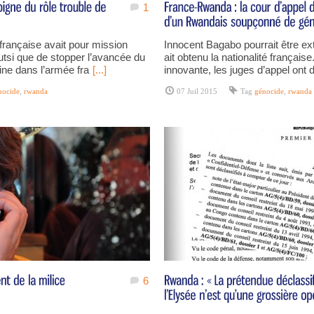
1
française avait pour mission
Innocent Bagabo pourrait être ext
utsi que de stopper l’avancée du
ait obtenu la nationalité françai
ine dans l’armée fra
[...]
innovante, les juges d’appel ont
nocide
,
rwanda
07 Juil 2015
Tag
génocide
,
rwanda
6