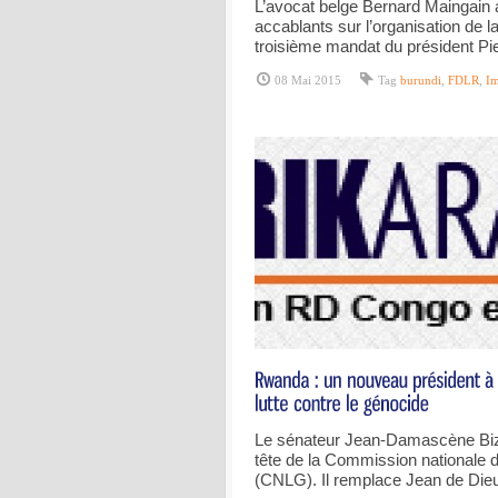
L’avocat belge Bernard Maingain 
accablants sur l’organisation de l
troisième mandat du président Pie
08 Mai 2015
Tag
burundi
,
FDLR
,
Im
Le sénateur Jean-Damascène Biz
tête de la Commission nationale d
(CNLG). Il remplace Jean de Die