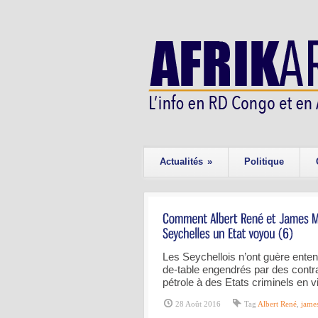
Actualités
»
Politique
Les Seychellois n’ont guère ente
de-table engendrés par des contra
pétrole à des Etats criminels en 
28 Août 2016
Tag
Albert René
,
jame