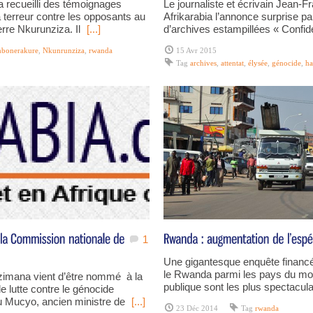
a recueilli des témoignages
Le journaliste et écrivain Jean-
a terreur contre les opposants au
Afrikarabia l’annonce surprise par
rre Nkurunziza. Il
[...]
d’archives estampillées « Confid
bonerakure
,
Nkunrunziza
,
rwanda
15 Avr 2015
Tag
archives
,
attentat
,
élysée
,
génocide
,
ha
1
Une gigantesque enquête financé
le Rwanda parmi les pays du mo
imana vient d’être nommé à la
publique sont les plus spectacula
e lutte contre le génocide
u Mucyo, ancien ministre de
[...]
23 Déc 2014
Tag
rwanda