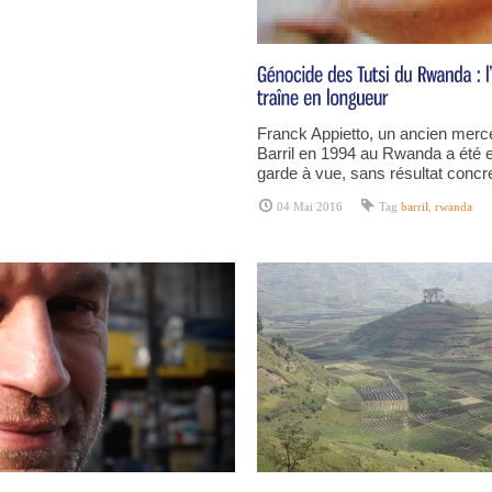
Franck Appietto, un ancien merc
Barril en 1994 au Rwanda a été 
garde à vue, sans résultat concre
04 Mai 2016
Tag
barril
,
rwanda