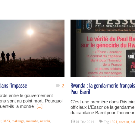
2
ords entre le gouvernement
ions sont au point mort. Pourquoi
C’est une première dans l’histoire
ouent-ils la montre
[...]
officieux L’Essor de la gendarmer
du capitaine Barril pour l’honneu
t
,
M23
,
makenga
,
muamba
,
nairobi
,
01 Déc 2014
Tag
1994
,
attentat
,
ha