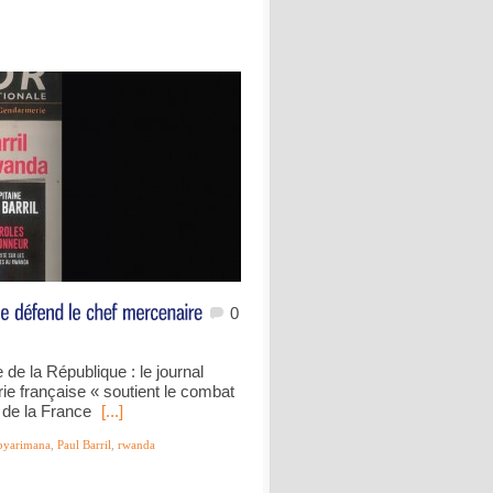
0
 de la République : le journal
ie française « soutient le combat
r de la France
[...]
byarimana
,
Paul Barril
,
rwanda