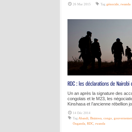
26 Mar 2015
Tag
génocide
,
rwanda
Un an après la signature des acc
congolais et le M23, les négociat
Kinshasa et l’ancienne rébellion j
14 Déc 2014
Tag
Abandi
,
Bisimwa
,
congo
,
gouvernemen
Ouganda
,
RDC
,
rwanda