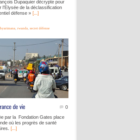
François Dupaquier décrypte pour
 l’Elysée de la déclassification
entiel défense »
[...]
byarimana
,
rwanda
,
secret défense
0
e par la Fondation Gates place
nde où les progrès de santé
ires.
[...]