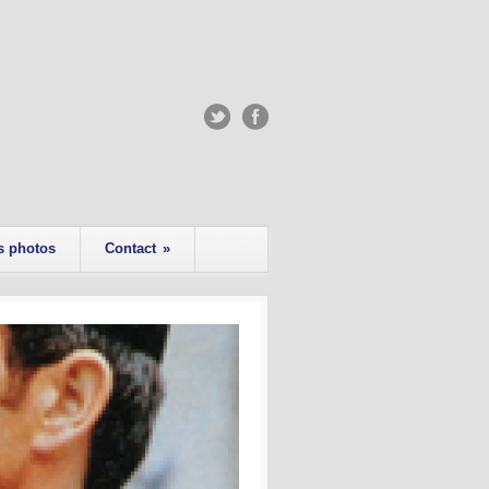
s photos
Contact
»