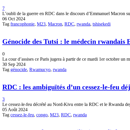
7
L’oubli de la guerre en RDC dans le discours d’Emmanuel Macron sur l
06 Oct 2024
Tag
francophonie
,
M23
,
Macron
,
RDC
,
rwanda
,
tshisekedi
Génocide des Tutsi : le médecin rwandais
0
La cour d’assises ce Paris jugera à partir de ce mardi 1er octobre un
30 Sep 2024
Tag
génocide
,
Rwamucyo
,
rwanda
RDC : les ambiguïtés d’un cessez-le-feu dé
3
Le cessez-le-feu décrété au Nord-Kivu entre la RDC et le Rwanda depu
05 Août 2024
Tag
cessez-le-feu
,
congo
,
M23
,
RDC
,
rwanda