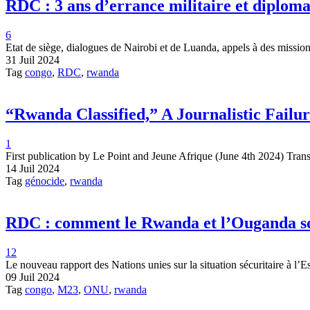
RDC : 3 ans d’errance militaire et diplom
6
Etat de siège, dialogues de Nairobi et de Luanda, appels à des missio
31 Juil 2024
Tag
congo
,
RDC
,
rwanda
“Rwanda Classified,” A Journalistic Failu
1
First publication by Le Point and Jeune Afrique (June 4th 2024) Tran
14 Juil 2024
Tag
génocide
,
rwanda
RDC : comment le Rwanda et l’Ouganda s
12
Le nouveau rapport des Nations unies sur la situation sécuritaire à
09 Juil 2024
Tag
congo
,
M23
,
ONU
,
rwanda