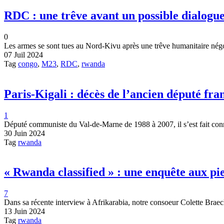
RDC : une trêve avant un possible dialog
0
Les armes se sont tues au Nord-Kivu après une trêve humanitaire négoc
07 Juil 2024
Tag
congo
,
M23
,
RDC
,
rwanda
Paris-Kigali : décès de l’ancien député fr
1
Député communiste du Val-de-Marne de 1988 à 2007, il s’est fait connaî
30 Juin 2024
Tag
rwanda
« Rwanda classified » : une enquête aux pie
7
Dans sa récente interview à Afrikarabia, notre consoeur Colette Braec
13 Juin 2024
Tag
rwanda