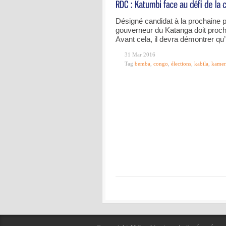
Désigné candidat à la prochaine pr
gouverneur du Katanga doit proc
Avant cela, il devra démontrer qu’
31 Mar 2016
Tag
bemba
,
congo
,
élections
,
kabila
,
kamer