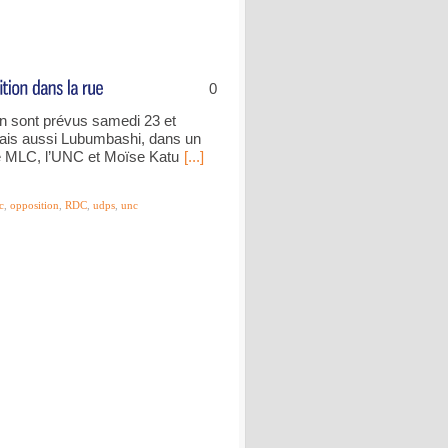
0
on sont prévus samedi 23 et
mais aussi Lubumbashi, dans un
le MLC, l’UNC et Moïse Katu
[...]
c
,
opposition
,
RDC
,
udps
,
unc