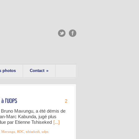
s photos
Contact
»
2
, Bruno Mavungu, a été démis de
ean-Marc Kabunda, jugé plus
ndue par Etienne Tshiseked
[...]
,
Mavungu
,
RDC
,
tshisekedi
,
udps