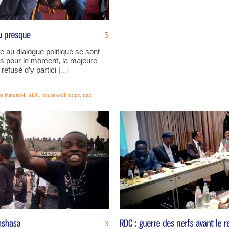
5
e au dialogue politique se sont
s pour le moment, la majeure
 refusé d’y partici
[...]
e Katumbi
,
RDC
,
tshisekedi
,
udps
,
unc
3