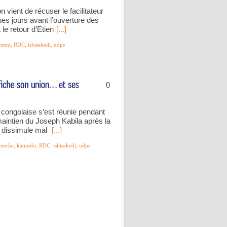
vient de récuser le facilitateur
es jours avant l’ouverture des
le retour d’Etien
[...]
ment
,
RDC
,
tshisekedi
,
udps
0
 congolaise s’est réunie pendant
maintien du Joseph Kabila après la
i dissimule mal
[...]
merhe
,
katumbi
,
RDC
,
tshisekedi
,
udps