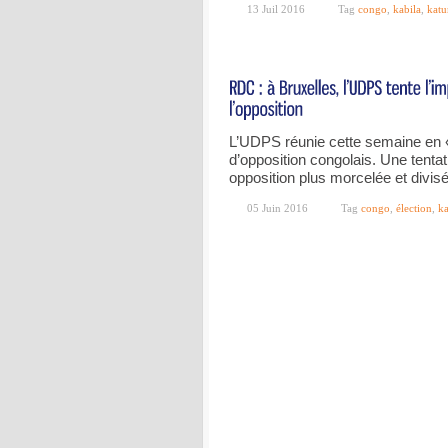
13 Juil 2016
Tag
congo
,
kabila
,
kat
L’UDPS réunie cette semaine en «
d’opposition congolais. Une tenta
opposition plus morcelée et divis
05 Juin 2016
Tag
congo
,
élection
,
ka