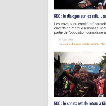
Les travaux du comité préparatoir
ouverts ce mardi à Kinshasa. Mai
partie de l’opposition congolaise a
23 Août 2016
Tag
congo
,
dialogue
,
kabila
,
katumbi
,
Moïs