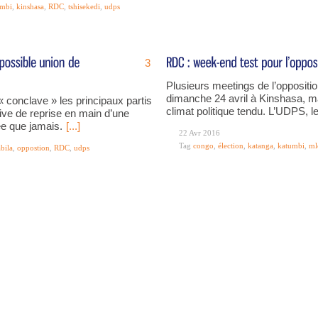
umbi
,
kinshasa
,
RDC
,
tshisekedi
,
udps
3
Plusieurs meetings de l’oppositi
dimanche 24 avril à Kinshasa, 
 conclave » les principaux partis
climat politique tendu. L’UDPS, 
tive de reprise en main d’une
ée que jamais.
[...]
22 Avr 2016
Tag
congo
,
élection
,
katanga
,
katumbi
,
ml
bila
,
oppostion
,
RDC
,
udps