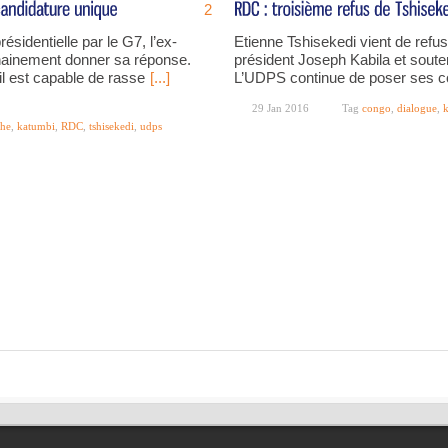
2
ésidentielle par le G7, l’ex-
Etienne Tshisekedi vient de refus
hainement donner sa réponse.
président Joseph Kabila et souten
il est capable de rasse
[...]
L’UDPS continue de poser ses c
29 Jan 2016
Tag
congo
,
dialogue
,
k
he
,
katumbi
,
RDC
,
tshisekedi
,
udps