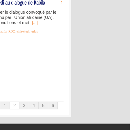
1
er le dialogue convoqué par le
u par l’Union africaine (UA).
onditions et met
[...]
abila
,
RDC
,
tshisekedi
,
udps
1
2
3
4
5
6