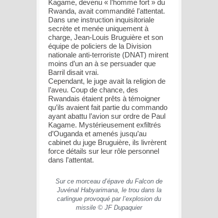
Kagame, devenu « l’homme fort » du
Rwanda, avait commandité l’attentat.
Dans une instruction inquisitoriale
secrète et menée uniquement à
charge, Jean-Louis Bruguière et son
équipe de policiers de la Division
nationale anti-terroriste (DNAT) mirent
moins d’un an à se persuader que
Barril disait vrai.
Cependant, le juge avait la religion de
l’aveu. Coup de chance, des
Rwandais étaient prêts à témoigner
qu’ils avaient fait partie du commando
ayant abattu l’avion sur ordre de Paul
Kagame. Mystérieusement exfiltrés
d’Ouganda et amenés jusqu’au
cabinet du juge Bruguière, ils livrèrent
force détails sur leur rôle personnel
dans l’attentat.
Sur ce morceau d’épave du Falcon de
Juvénal Habyarimana, le trou dans la
carlingue provoqué par l’explosion du
missile © JF Dupaquier