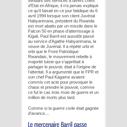
vendant ses services à divers chefs
d’Etat en Afrique, il n’a jamais expliqué
ce qu’il faisait en ce jour fatidique du 6
avril 1994 lorsque son client Juvénal
Habyarimana, président du Rwanda
est mort abattu par un missile dans le
Falcon 50 en phase d’atterrissage à
Kigali. Paul Barril est aussitôt passé
au service d’Agathe Habyarimana, la
veuve de Juvénal. Il a répété urbi et
orbi que le Front Patriotique
Rwandais, le mouvement rebelle à
majorité tutsie qui s’apprêtait à
partager le pouvoir, était à l’origine de
l’attentat. Il a argumenté que le FPR et
son chef Paul Kagame avaient
commis cet acte pour provoquer le
chaos et prendre le pouvoir, comme
ce fut le cas trois mois de guerre et un
million de morts plus tard.
Comme si la guerre civile était gagnée
d’avance…