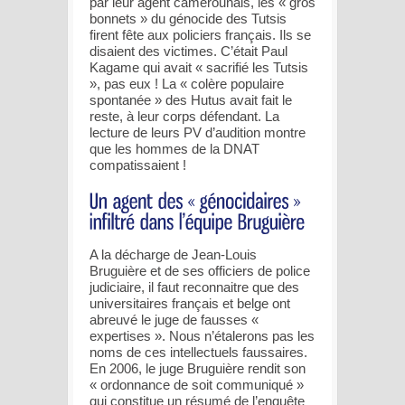
par leur agent camerounais, les « gros
bonnets » du génocide des Tutsis
firent fête aux policiers français. Ils se
disaient des victimes. C’était Paul
Kagame qui avait « sacrifié les Tutsis
», pas eux ! La « colère populaire
spontanée » des Hutus avait fait le
reste, à leur corps défendant. La
lecture de leurs PV d’audition montre
que les hommes de la DNAT
compatissaient !
A la décharge de Jean-Louis
Bruguière et de ses officiers de police
judiciaire, il faut reconnaitre que des
universitaires français et belge ont
abreuvé le juge de fausses «
expertises ». Nous n’étalerons pas les
noms de ces intellectuels faussaires.
En 2006, le juge Bruguière rendit son
« ordonnance de soit communiqué »
qui constitue un résumé de l’enquête