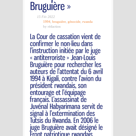
15 Fév 2022
1994
,
bruguière
,
génocide
,
rwanda
by rédaction