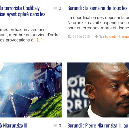
0
La coordination des opposants a
Nkurunziza avait suspendu ses m
pour enterrer ses morts et donne
’armes en liaison avec une
rmant, membre du service d’ordre
04 Mai 2015
Tag
burundi
,
Nkurunz
des provocations à l
[...]
0