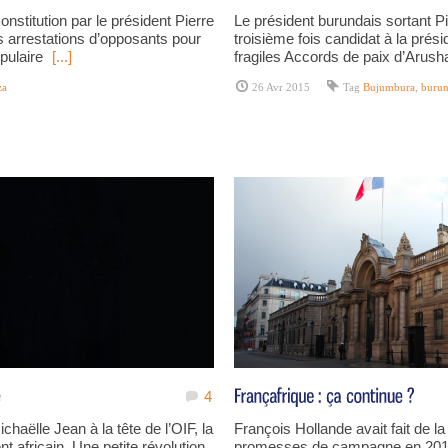
onstitution par le président Pierre
Le président burundais sortant P
es arrestations d’opposants pour
troisième fois candidat à la présid
opulaire
[...]
fragiles Accords de paix d’Arush
za
26 Avr 2015
Tag
Bujumbura
,
burun
4
chaëlle Jean à la tête de l’OIF, la
François Hollande avait fait de la
 africain. Une petite révolution,
promesses de campagne en 2012.