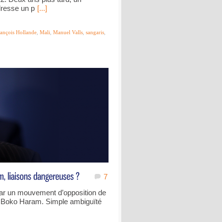
dresse un p
[...]
ançois Hollande
,
Mali
,
Manuel Valls
,
sangaris
,
7
ar un mouvement d’opposition de
ne Boko Haram. Simple ambiguïté