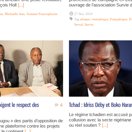
çois Holl
[...]
ouvrage de l’association Survie 
ie
,
Michaëlle Jean
,
Sommet Francophonie
27 Nov 2014
Tag
afrique
,
centrafrique
,
Françafrique
,
Fr
Serval
,
Survie
4
Le régime tchadien est accusé p
collusion avec la secte nigéria
gou » des partis d’opposition de
ou réel soutien ?
[...]
une plateforme contre les projets
 le continent
[...]