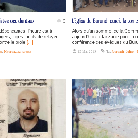
0
ndépendantes, l’heure est à
Alors qu’un sommet de la Commun
ngers, jugés fautifs de relayer
aujourd’hui en Tanzanie pour trou
ontre le proje
[...]
conférence des évêques du Burun
es
,
Nkurunziza
,
presse
13 Mai 2015
Tag
burundi
,
église
,
N