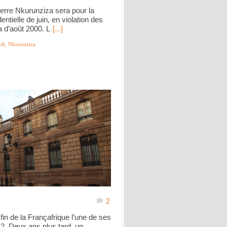
ierre Nkurunziza sera pour la
entielle de juin, en violation des
a d’août 2000. L
[...]
di
,
Nkurunziza
2
 fin de la Françafrique l’une de ses
 Deux ans plus tard, un