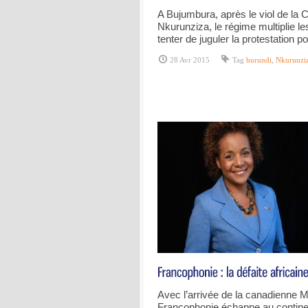
A Bujumbura, après le viol de la C
Nkurunziza, le régime multiplie l
tenter de juguler la protestation p
28 Avr 2015
Tag
burundi
,
Nkurunzi
Avec l’arrivée de la canadienne Mi
Francophonie échappe au continent