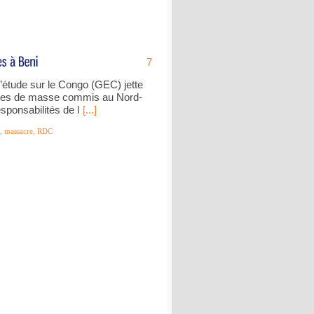
7
’étude sur le Congo (GEC) jette
cres de masse commis au Nord-
sponsabilités de l
[...]
,
massacre
,
RDC