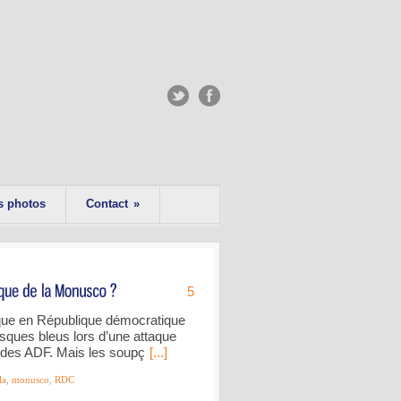
s photos
Contact
»
5
que en République démocratique
sques bleus lors d’une attaque
s des ADF. Mais les soupç
[...]
la
,
monusco
,
RDC