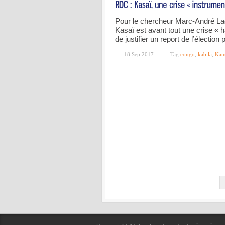
Pour le chercheur Marc-André Lagra
Kasaï est avant tout une crise « h
de justifier un report de l’élection 
18 Sep 2017
Tag
congo
,
kabila
,
Kam