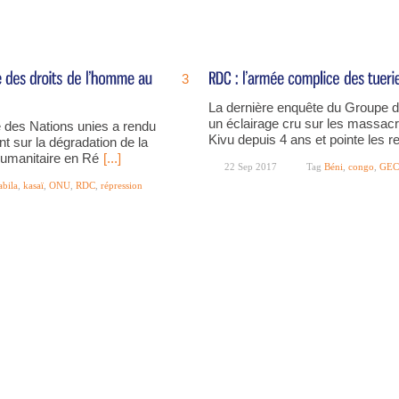
3
La dernière enquête du Groupe d
un éclairage cru sur les massa
 des Nations unies a rendu
Kivu depuis 4 ans et pointe les re
t sur la dégradation de la
t humanitaire en Ré
[...]
22 Sep 2017
Tag
Béni
,
congo
,
GEC
abila
,
kasaï
,
ONU
,
RDC
,
répression