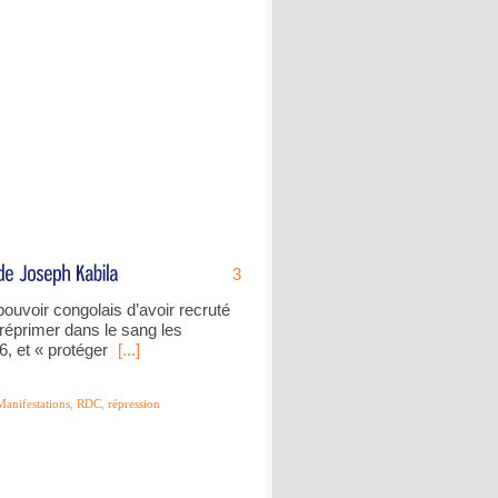
3
uvoir congolais d’avoir recruté
réprimer dans le sang les
, et « protéger
[...]
Manifestations
,
RDC
,
répression