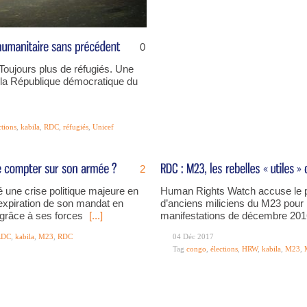
0
Toujours plus de réfugiés. Une
la République démocratique du
ctions
,
kabila
,
RDC
,
réfugiés
,
Unicef
2
 une crise politique majeure en
Human Rights Watch accuse le po
’expiration de son mandat en
d’anciens miliciens du M23 pour 
, grâce à ses forces
[...]
manifestations de décembre 2016
RDC
,
kabila
,
M23
,
RDC
04 Déc 2017
Tag
congo
,
élections
,
HRW
,
kabila
,
M23
,