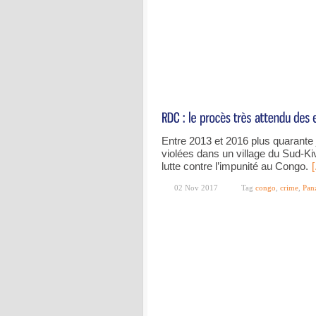
Entre 2013 et 2016 plus quarante j
violées dans un village du Sud-Ki
lutte contre l’impunité au Congo.
[
02 Nov 2017
Tag
congo
,
crime
,
Pan