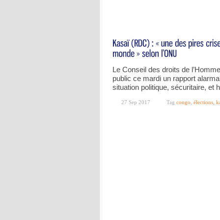
Le Conseil des droits de l’Homme
public ce mardi un rapport alarman
situation politique, sécuritaire, e
27 Sep 2017
Tag
congo
,
élections
,
k