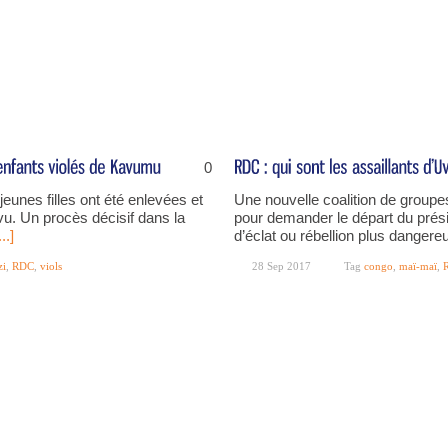
0
eunes filles ont été enlevées et
Une nouvelle coalition de groupes
vu. Un procès décisif dans la
pour demander le départ du prés
...]
d’éclat ou rébellion plus dangere
zi
,
RDC
,
viols
28 Sep 2017
Tag
congo
,
maï-maï
,