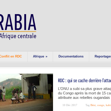
Conflit en RDC
Afrique
»
Documentations
Reportage
L’ONU a subi sa plus grave atta
du Congo après la mort de 15 ca
attribuée aux rebelles ougandai
10 Déc 2017
Tag
Béni
,
congo
,
kabi