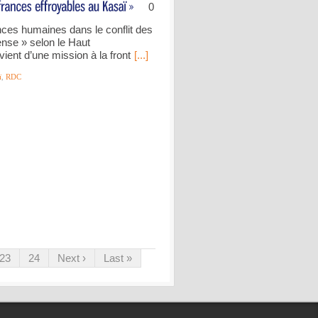
0
ances humaines dans le conflit des
nse » selon le Haut
ient d’une mission à la front
[...]
ï
,
RDC
23
24
Next ›
Last »