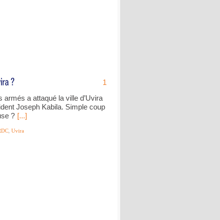
1
 armés a attaqué la ville d’Uvira
ident Joseph Kabila. Simple coup
use ?
[...]
RDC
,
Uvira