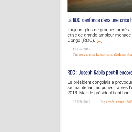
Toujours plus de groupes armés. 
crise de grande ampleur menace 
Congo (RDC).
[...]
12 Déc 2017
Tag
congo
,
crise humanitaire
,
déplacés
,
éle
Le président congolais a provoqué
se maintenant au pouvoir après l
2016. Mais le président tient bon
07 Déc 2017
Tag
armée
,
congo
,
FA