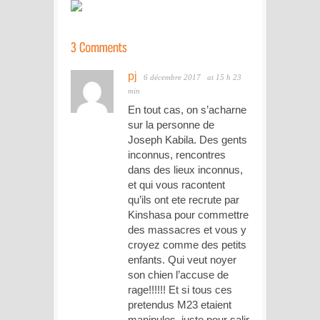
pj
6 décembre 2017
at 15 h 23
min
En tout cas, on s’acharne
sur la personne de
Joseph Kabila. Des gents
inconnus, rencontres
dans des lieux inconnus,
et qui vous racontent
qu’ils ont ete recrute par
Kinshasa pour commettre
des massacres et vous y
croyez comme des petits
enfants. Qui veut noyer
son chien l’accuse de
rage!!!!!! Et si tous ces
pretendus M23 etaient
manipules, juste pour salir