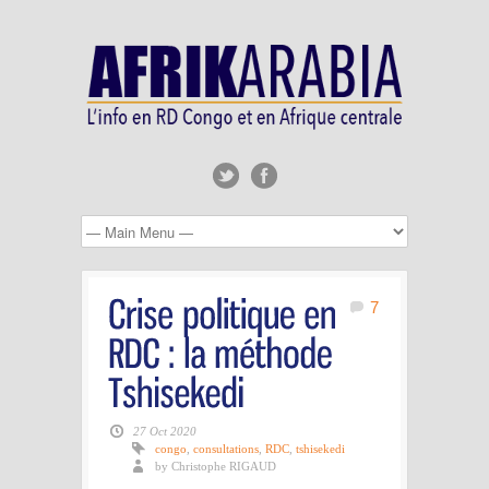
7
27 Oct 2020
congo
,
consultations
,
RDC
,
tshisekedi
by Christophe RIGAUD