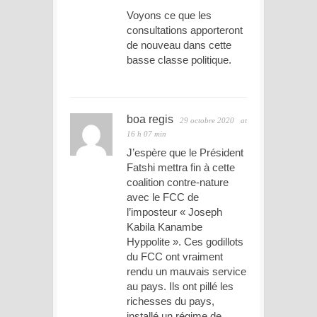
Voyons ce que les
consultations apporteront
de nouveau dans cette
basse classe politique.
boa regis
29 octobre 2020
at
16 h 07 min
J’espère que le Président
Fatshi mettra fin à cette
coalition contre-nature
avec le FCC de
l’imposteur « Joseph
Kabila Kanambe
Hyppolite ». Ces godillots
du FCC ont vraiment
rendu un mauvais service
au pays. Ils ont pillé les
richesses du pays,
installé un régime de